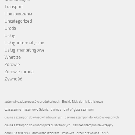
Transport
Ubezpieczenia
Uncategorized
Uroda
Usługi
Usługi informatyczne
Usługi marketingowe
Wnętrze
Zdrowie
Zdrowie i uroda
Żywność
automatyzacja procesów produkcyjnych
Beskid Niski domki letniskowe
czyszczenie maszynowe Gdynia
davines heart of glass szampon
davines szampon do włosów farbowanych
davines szampon do włosów kręconych
davines szampon do włosów przetłuszczających
davines szampon nawilżający
domki Beskid Niski
domki nad jeziorem Klimkówka
drzwi drewniane Toruń