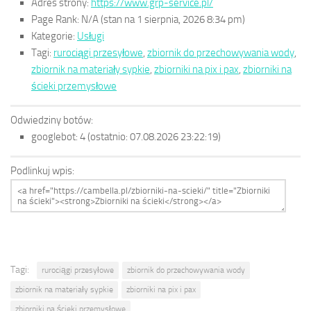
Adres strony:
https://www.grp-service.pl/
Page Rank:
N/A
(stan na 1 sierpnia, 2026 8:34 pm)
Kategorie:
Usługi
Tagi:
rurociągi przesyłowe
,
zbiornik do przechowywania wody
,
zbiornik na materiały sypkie
,
zbiorniki na pix i pax
,
zbiorniki na
ścieki przemysłowe
Odwiedziny botów:
googlebot:
4
(ostatnio: 07.08.2026 23:22:19)
Podlinkuj wpis:
Tagi:
rurociągi przesyłowe
zbiornik do przechowywania wody
zbiornik na materiały sypkie
zbiorniki na pix i pax
zbiorniki na ścieki przemysłowe