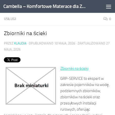
Cambella – Komfortowe Materace dla Zdrowego Snu
Przejdź do treści
USŁUGI
0
Zbiorniki na ścieki
PRZEZ
KLAUDIA
· OPUBLIKOWANO
10 MAJA, 2026
· ZAKTUALIZOWANO
27
MAJA, 2026
Zbiorniki na ścieki
GRP-SERVICE to ekspert w
zakresie pojemników na wodę,
podziemnych zbiorników,
zbiorników na ścieki oraz
przesyłowych instalacji
rurowych, oferując