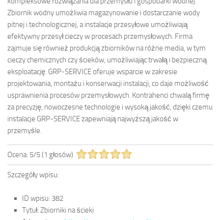
kompleksowe rozwiązania dla przemysłu i gospodarki wodnej.
Zbiornik wodny umożliwia magazynowanie i dostarczanie wody
pitnej i technologicznej, a instalacje przesyłowe umożliwiają
efektywny przesył cieczy w procesach przemysłowych. Firma
zajmuje się również produkcją zbiorników na różne media, w tym
cieczy chemicznych czy ścieków, umożliwiając trwałą i bezpieczną
eksploatację. GRP-SERVICE oferuje wsparcie w zakresie
projektowania, montażu i konserwacji instalacji, co daje możliwość
usprawnienia procesów przemysłowych. Kontrahenci chwalą firmę
za precyzję, nowoczesne technologie i wysoką jakość, dzięki czemu
instalacje GRP-SERVICE zapewniają najwyższą jakość w
przemyśle.
Ocena:
5
/
5
(
1
głosów)
Szczegóły wpisu:
ID wpisu:
382
Tytuł:
Zbiorniki na ścieki