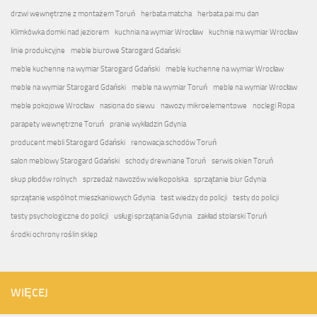
drzwi wewnętrzne z montażem Toruń
herbata matcha
herbata pai mu dan
Klimkówka domki nad jeziorem
kuchnia na wymiar Wrocław
kuchnie na wymiar Wrocław
linie produkcyjne
meble biurowe Starogard Gdański
meble kuchenne na wymiar Starogard Gdański
meble kuchenne na wymiar Wrocław
meble na wymiar Starogard Gdański
meble na wymiar Toruń
meble na wymiar Wrocław
meble pokojowe Wrocław
nasiona do siewu
nawozy mikroelementowe
noclegi Ropa
parapety wewnętrzne Toruń
pranie wykładzin Gdynia
producent mebli Starogard Gdański
renowacja schodów Toruń
salon meblowy Starogard Gdański
schody drewniane Toruń
serwis okien Toruń
skup płodów rolnych
sprzedaż nawozów wielkopolska
sprzątanie biur Gdynia
sprzątanie wspólnot mieszkaniowych Gdynia
test wiedzy do policji
testy do policji
testy psychologiczne do policji
usługi sprzątania Gdynia
zakład stolarski Toruń
środki ochrony roślin sklep
WIĘCEJ