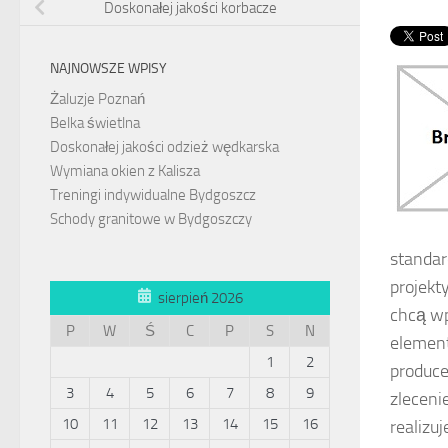
Doskonałej jakości korbacze
NAJNOWSZE WPISY
Żaluzje Poznań
Belka świetlna
Doskonałej jakości odzież wędkarska
Wymiana okien z Kalisza
Treningi indywidualne Bydgoszcz
Schody granitowe w Bydgoszczy
standar
projekt
sierpień 2026
chcą wp
P
W
Ś
C
P
S
N
element
1
2
produce
3
4
5
6
7
8
9
zleceni
10
11
12
13
14
15
16
realizu