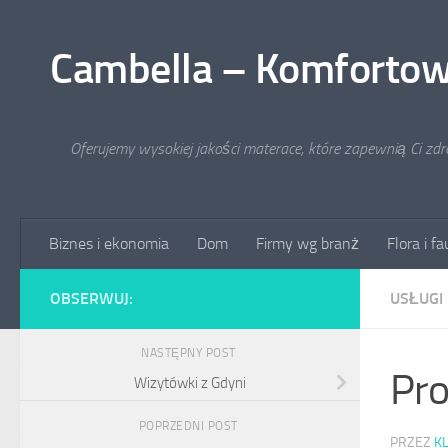
Przejdź do treści
Cambella – Komfortow
Oferujemy wysokiej jakości materace, które zapewnią Ci zd
Biznes i ekonomia
Dom
Firmy wg branż
Flora i f
OBSERWUJ:
USŁUGI
NASTĘPNY POST
Pro
Wizytówki z Gdyni
POPRZEDNI POST
PRZEZ
K