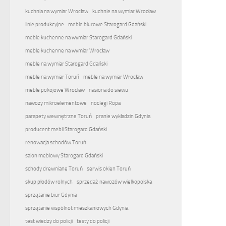
kuchnia na wymiar Wrocław
kuchnie na wymiar Wrocław
linie produkcyjne
meble biurowe Starogard Gdański
meble kuchenne na wymiar Starogard Gdański
meble kuchenne na wymiar Wrocław
meble na wymiar Starogard Gdański
meble na wymiar Toruń
meble na wymiar Wrocław
meble pokojowe Wrocław
nasiona do siewu
nawozy mikroelementowe
noclegi Ropa
parapety wewnętrzne Toruń
pranie wykładzin Gdynia
producent mebli Starogard Gdański
renowacja schodów Toruń
salon meblowy Starogard Gdański
schody drewniane Toruń
serwis okien Toruń
skup płodów rolnych
sprzedaż nawozów wielkopolska
sprzątanie biur Gdynia
sprzątanie wspólnot mieszkaniowych Gdynia
test wiedzy do policji
testy do policji