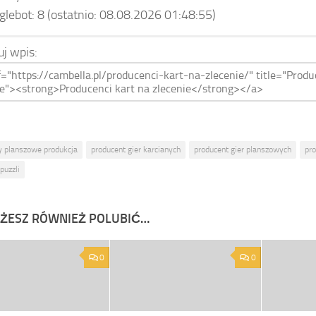
glebot:
8
(ostatnio: 08.08.2026 01:48:55)
uj wpis:
y planszowe produkcja
producent gier karcianych
producent gier planszowych
pro
puzzli
ŻESZ RÓWNIEŻ POLUBIĆ…
0
0