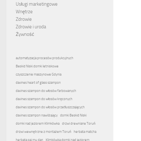
Usługi marketingowe
Wnętrze
Zdrowie
Zdrowie i uroda
Żywność
automatyzacja procesów produkcyjnych
Beskid Niski domki letniskowe
czyszczenie maszynowe Gdynia
davines heart of glass szampon
davines szampon do włosów farbowanych
davines szampon do włosów kręconych
davines szampon do włosów przetłuszczających
davines szampon nawilżający
domki Beskid Niski
domki nad jeziorem Klimkówka
drzwi drewniane Toruń
drzwi wewnętrzne z montażem Toruń
herbata matcha
herbata pai mu dan
Klimkówka domki nad jeziorem