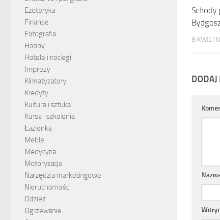
Schody 
Ezoteryka
Bydgos
Finanse
Fotografia
8 KWIETN
Hobby
Hotele i noclegi
Imprezy
DODAJ
Klimatyzatory
Kredyty
Kultura i sztuka
Komen
Kursy i szkolenia
Łazienka
Meble
Medycyna
Motoryzacja
Nazw
Narzędzia marketingowe
Nieruchomości
Odzież
Witry
Ogrzewanie