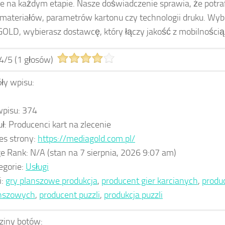
e na każdym etapie. Nasze doświadczenie sprawia, że potra
 materiałów, parametrów kartonu czy technologii druku. Wyb
LD, wybierasz dostawcę, który łączy jakość z mobilnością
4
/
5
(
1
głosów)
ły wpisu:
wpisu:
374
uł:
Producenci kart na zlecenie
es strony:
https://mediagold.com.pl/
e Rank:
N/A
(stan na 7 sierpnia, 2026 9:07 am)
egorie:
Usługi
i:
gry planszowe produkcja
,
producent gier karcianych
,
produc
nszowych
,
producent puzzli
,
produkcja puzzli
ziny botów: