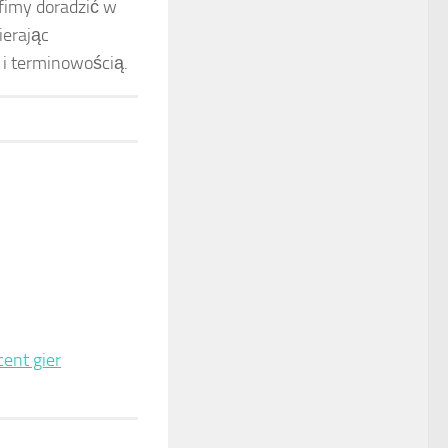
fimy doradzić w
ierając
 i terminowością.
ent gier