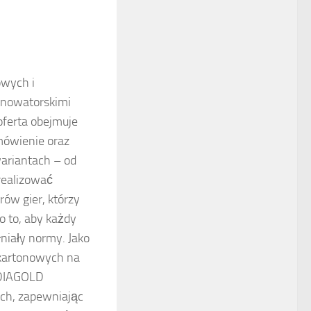
owych i
z nowatorskimi
oferta obejmuje
mówienie oraz
wariantach – od
realizować
rów gier, którzy
o to, aby każdy
niały normy. Jako
 kartonowych na
EDIAGOLD
ych, zapewniając