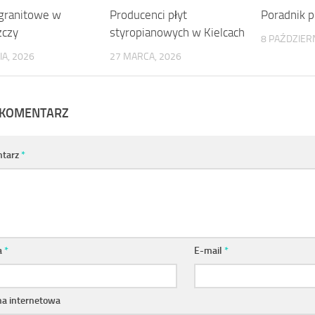
granitowe w
Producenci płyt
Poradnik 
zczy
styropianowych w Kielcach
8 PAŹDZIERN
IA, 2026
27 MARCA, 2026
 KOMENTARZ
tarz
*
a
*
E-mail
*
na internetowa