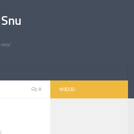
 Snu
 nocy!
0
WIĘCEJ
6