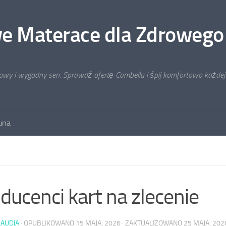
e Materace dla Zdrowego
rowy i wygodny sen. Sprawdź ofertę Cambella i śpij komfortowo każdej
auna
ducenci kart na zlecenie
LAUDIA
· OPUBLIKOWANO
15 MAJA, 2026
· ZAKTUALIZOWANO
25 MAJA, 202