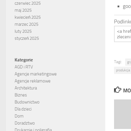
czerwiec 2025
goo
maj 2025
kwiecień 2025
Podlink
marzec 2025
luty 2025
styczeń 2025
Kategorie
Tagi:
gr
AGD i RTV
produkcja 
Agencje marketingowe
Agencje reklamowe
Architektura
MO
Biznes
Budownictwo
Dla dzieci
Dom
Doradztwo
Drukarnie i poligrafia