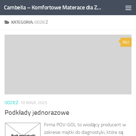
Cambella – Komfortowe Materace dla Zdrowego Snu
Przejdź do treści
KATEGORIA:
ODZIEŻ
0
ODZIEŻ
10 MAJA, 2025
Podkłady jednorazowe
Firma POV-GOL to wiodący producent w
zakresie majtki do diagnostyki, które są