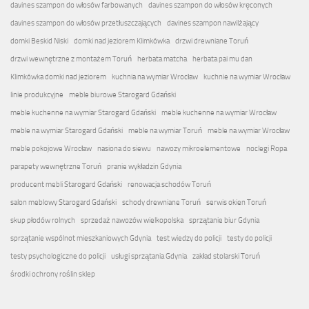
davines szampon do włosów farbowanych
davines szampon do włosów kręconych
davines szampon do włosów przetłuszczających
davines szampon nawilżający
domki Beskid Niski
domki nad jeziorem Klimkówka
drzwi drewniane Toruń
drzwi wewnętrzne z montażem Toruń
herbata matcha
herbata pai mu dan
Klimkówka domki nad jeziorem
kuchnia na wymiar Wrocław
kuchnie na wymiar Wrocław
linie produkcyjne
meble biurowe Starogard Gdański
meble kuchenne na wymiar Starogard Gdański
meble kuchenne na wymiar Wrocław
meble na wymiar Starogard Gdański
meble na wymiar Toruń
meble na wymiar Wrocław
meble pokojowe Wrocław
nasiona do siewu
nawozy mikroelementowe
noclegi Ropa
parapety wewnętrzne Toruń
pranie wykładzin Gdynia
producent mebli Starogard Gdański
renowacja schodów Toruń
salon meblowy Starogard Gdański
schody drewniane Toruń
serwis okien Toruń
skup płodów rolnych
sprzedaż nawozów wielkopolska
sprzątanie biur Gdynia
sprzątanie wspólnot mieszkaniowych Gdynia
test wiedzy do policji
testy do policji
testy psychologiczne do policji
usługi sprzątania Gdynia
zakład stolarski Toruń
środki ochrony roślin sklep