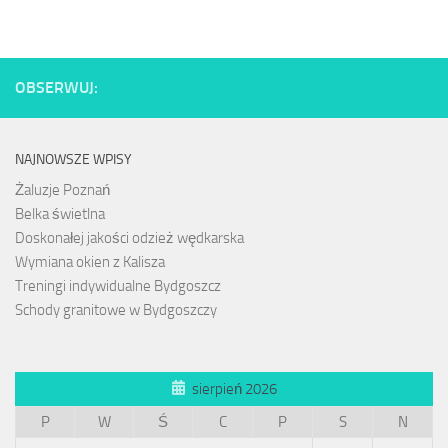
OBSERWUJ:
NAJNOWSZE WPISY
Żaluzje Poznań
Belka świetlna
Doskonałej jakości odzież wędkarska
Wymiana okien z Kalisza
Treningi indywidualne Bydgoszcz
Schody granitowe w Bydgoszczy
sierpień 2026
P
W
Ś
C
P
S
N