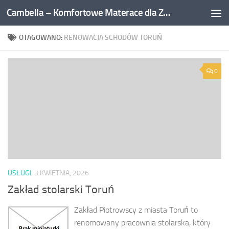
Cambella – Komfortowe Materace dla Zdrowego Snu
Przejdź do treści
OTAGOWANO:
RENOWACJA SCHODÓW TORUŃ
0
USŁUGI
3 KWIETNIA, 2026
Zakład stolarski Toruń
Zakład Piotrowscy z miasta Toruń to
renomowany pracownia stolarska, który