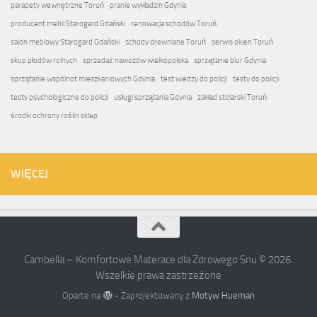
parapety wewnętrzne Toruń
pranie wykładzin Gdynia
producent mebli Starogard Gdański
renowacja schodów Toruń
salon meblowy Starogard Gdański
schody drewniane Toruń
serwis okien Toruń
skup płodów rolnych
sprzedaż nawozów wielkopolska
sprzątanie biur Gdynia
sprzątanie wspólnot mieszkaniowych Gdynia
test wiedzy do policji
testy do policji
testy psychologiczne do policji
usługi sprzątania Gdynia
zakład stolarski Toruń
środki ochrony roślin sklep
WIĘCEJ
Cambella – Komfortowe Materace dla Zdrowego Snu © 2026.
Wszelkie prawa zastrzeżone
Oparte na
- Zaprojektowany z
Motyw Hueman