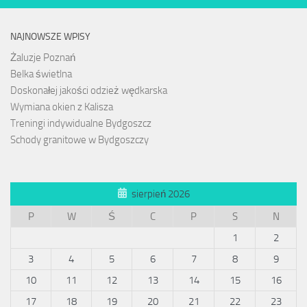
NAJNOWSZE WPISY
Żaluzje Poznań
Belka świetlna
Doskonałej jakości odzież wędkarska
Wymiana okien z Kalisza
Treningi indywidualne Bydgoszcz
Schody granitowe w Bydgoszczy
sierpień 2026
P
W
Ś
C
P
S
N
1
2
3
4
5
6
7
8
9
10
11
12
13
14
15
16
17
18
19
20
21
22
23