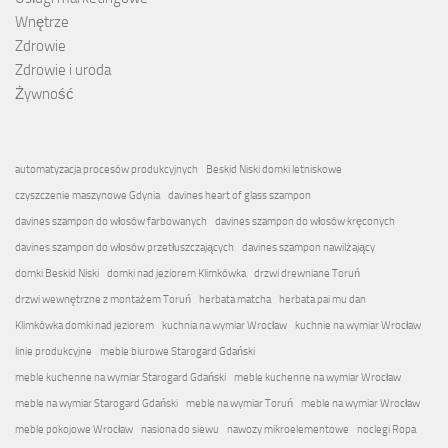
Wnętrze
Zdrowie
Zdrowie i uroda
Żywność
automatyzacja procesów produkcyjnych
Beskid Niski domki letniskowe
czyszczenie maszynowe Gdynia
davines heart of glass szampon
davines szampon do włosów farbowanych
davines szampon do włosów kręconych
davines szampon do włosów przetłuszczających
davines szampon nawilżający
domki Beskid Niski
domki nad jeziorem Klimkówka
drzwi drewniane Toruń
drzwi wewnętrzne z montażem Toruń
herbata matcha
herbata pai mu dan
Klimkówka domki nad jeziorem
kuchnia na wymiar Wrocław
kuchnie na wymiar Wrocław
linie produkcyjne
meble biurowe Starogard Gdański
meble kuchenne na wymiar Starogard Gdański
meble kuchenne na wymiar Wrocław
meble na wymiar Starogard Gdański
meble na wymiar Toruń
meble na wymiar Wrocław
meble pokojowe Wrocław
nasiona do siewu
nawozy mikroelementowe
noclegi Ropa