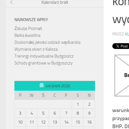
kom
Kalendarz brań
wy
NAJNOWSZE WPISY
Żaluzje Poznań
PRZEZ
K
Belka świetlna
Doskonałej jakości odzież wędkarska
Wymiana okien z Kalisza
Treningi indywidualne Bydgoszcz
Schody granitowe w Bydgoszczy
sierpień 2026
P
W
Ś
C
P
S
N
1
2
warunk
3
4
5
6
7
8
9
przypad
10
11
12
13
14
15
16
BHP. D