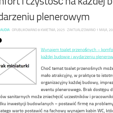
fort i czystość na każdej 
darzeniu plenerowym
LAUDIA
· OPUBLIKOWANO
8 KWIETNIA, 2025
· ZAKTUALIZOWANO
1 MAJA, 2
Wynajem toalet przenośnych – komfor
każdej budowie i wydarzeniu plener
Choć temat toalet przenośnych moż
mało atrakcyjny, w praktyce to istot
organizacyjny każdej budowy, impre
eventu plenerowego. Brak dostępu 
ów sanitarnych może zniechęcić uczestników i pracownik
ku inwestycji budowlanych – postawić firmę na problemy
latego warto postawić na fachowy wynajem kabin WC, któ