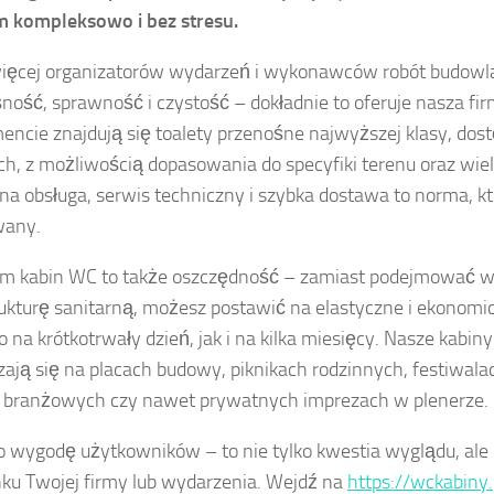
m kompleksowo i bez stresu.
ięcej organizatorów wydarzeń i wykonawców robót budowl
ność, sprawność i czystość – dokładnie to oferuje nasza fi
encie znajdują się toalety przenośne najwyższej klasy, do
h, z możliwością dopasowania do specyfiki terenu oraz wiel
na obsługa, serwis techniczny i szybka dostawa to norma, któ
wany.
m kabin WC to także oszczędność – zamiast podejmować w
rukturę sanitarną, możesz postawić na elastyczne i ekonomi
 na krótkotrwały dzień, jak i na kilka miesięcy. Nasze kabin
ają się na placach budowy, piknikach rodzinnych, festiwal
 branżowych czy nawet prywatnych imprezach w plenerze.
o wygodę użytkowników – to nie tylko kwestia wyglądu, ale i
ku Twojej firmy lub wydarzenia. Wejdź na
https://wckabiny.