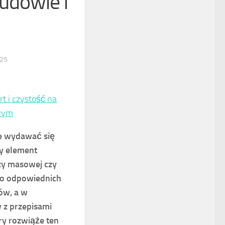
budowie i
025
t i czystość na
owym
e wydawać się
ny element
zy masowej czy
do odpowiednich
ów, a w
 z przepisami
ry rozwiąże ten