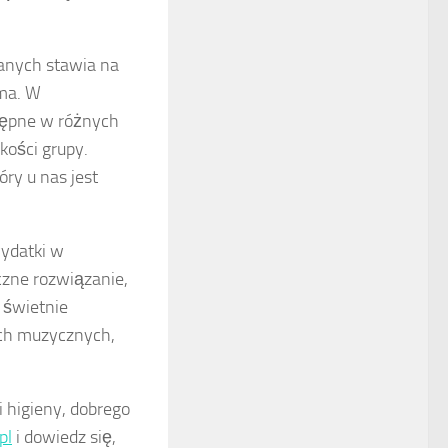
anych stawia na
rma. W
stępne w różnych
kości grupy.
ry u nas jest
ydatki w
czne rozwiązanie,
y świetnie
ach muzycznych,
 higieny, dobrego
pl
i dowiedz się,