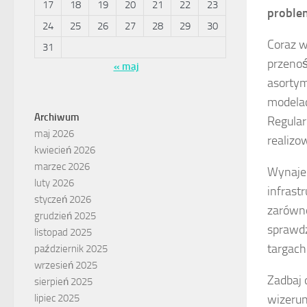
17
18
19
20
21
22
23
proble
24
25
26
27
28
29
30
Coraz w
31
przenoś
« maj
asortym
modelac
Archiwum
Regular
maj 2026
realizo
kwiecień 2026
marzec 2026
Wynaje
luty 2026
infrast
styczeń 2026
zarówno
grudzień 2025
sprawdz
listopad 2025
targach
październik 2025
wrzesień 2025
Zadbaj 
sierpień 2025
lipiec 2025
wizerun