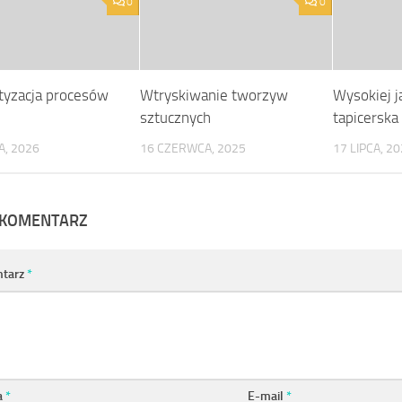
0
0
yzacja procesów
Wtryskiwanie tworzyw
Wysokiej j
sztucznych
tapicerska
A, 2026
16 CZERWCA, 2025
17 LIPCA, 2
 KOMENTARZ
tarz
*
a
*
E-mail
*