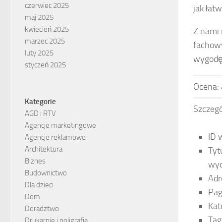
czerwiec 2025
jak łat
maj 2025
kwiecień 2025
Z nami 
marzec 2025
fachowy
luty 2025
wygodę
styczeń 2025
Ocena:
Kategorie
Szczegó
AGD i RTV
Agencje marketingowe
ID 
Agencje reklamowe
Architektura
Tyt
Biznes
wyd
Budownictwo
Adr
Dla dzieci
Pag
Dom
Kat
Doradztwo
Tag
Drukarnie i poligrafia