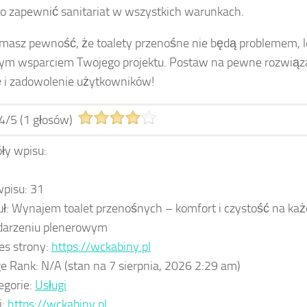
wo zapewnić sanitariat w wszystkich warunkach.
masz pewność, że toalety przenośne nie będą problemem, 
m wsparciem Twojego projektu. Postaw na pewne rozwiąza
 i zadowolenie użytkowników!
4
/
5
(
1
głosów)
ły wpisu:
wpisu:
31
uł:
Wynajem toalet przenośnych – komfort i czystość na każ
arzeniu plenerowym
es strony:
https://wckabiny.pl
e Rank:
N/A
(stan na 7 sierpnia, 2026 2:29 am)
egorie:
Usługi
i:
https://wckabiny.pl