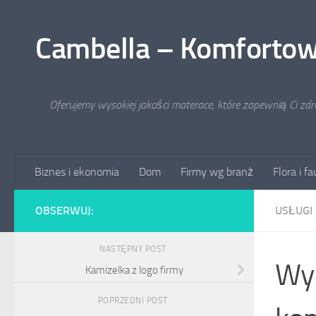
Przejdź do treści
Cambella – Komfortow
Oferujemy wysokiej jakości materace, które zapewnią Ci zd
Biznes i ekonomia
Dom
Firmy wg branż
Flora i f
OBSERWUJ:
USŁUGI
NASTĘPNY POST
Wyn
Kamizelka z logo firmy
POPRZEDNI POST