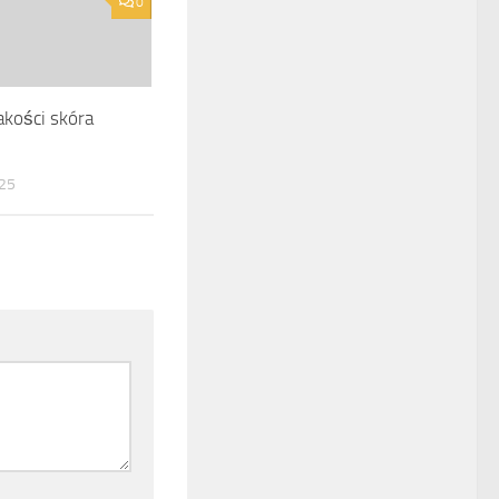
0
akości skóra
025