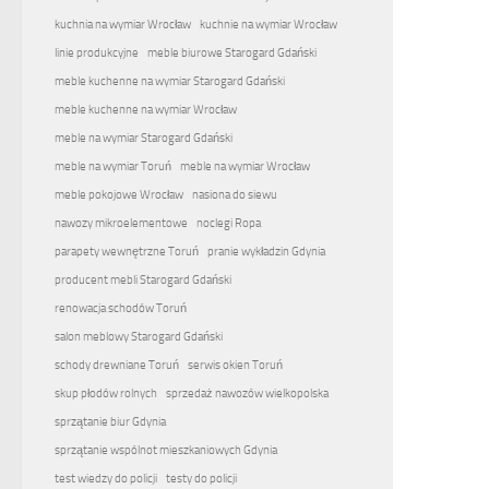
kuchnia na wymiar Wrocław
kuchnie na wymiar Wrocław
linie produkcyjne
meble biurowe Starogard Gdański
meble kuchenne na wymiar Starogard Gdański
meble kuchenne na wymiar Wrocław
meble na wymiar Starogard Gdański
meble na wymiar Toruń
meble na wymiar Wrocław
meble pokojowe Wrocław
nasiona do siewu
nawozy mikroelementowe
noclegi Ropa
parapety wewnętrzne Toruń
pranie wykładzin Gdynia
producent mebli Starogard Gdański
renowacja schodów Toruń
salon meblowy Starogard Gdański
schody drewniane Toruń
serwis okien Toruń
skup płodów rolnych
sprzedaż nawozów wielkopolska
sprzątanie biur Gdynia
sprzątanie wspólnot mieszkaniowych Gdynia
test wiedzy do policji
testy do policji