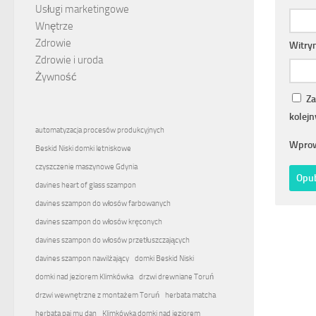
Usługi marketingowe
Wnętrze
Zdrowie
Witry
Zdrowie i uroda
Żywność
Za
kolej
automatyzacja procesów produkcyjnych
Wprow
Beskid Niski domki letniskowe
czyszczenie maszynowe Gdynia
davines heart of glass szampon
davines szampon do włosów farbowanych
davines szampon do włosów kręconych
davines szampon do włosów przetłuszczających
davines szampon nawilżający
domki Beskid Niski
domki nad jeziorem Klimkówka
drzwi drewniane Toruń
drzwi wewnętrzne z montażem Toruń
herbata matcha
herbata pai mu dan
Klimkówka domki nad jeziorem