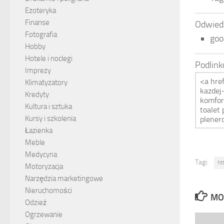
Ezoteryka
Finanse
Odwied
Fotografia
goo
Hobby
Hotele i noclegi
Podlink
Imprezy
Klimatyzatory
Kredyty
Kultura i sztuka
Kursy i szkolenia
Łazienka
Meble
Medycyna
Tagi:
ht
Motoryzacja
Narzędzia marketingowe
Nieruchomości
MO
Odzież
Ogrzewanie