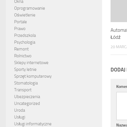
Okna
Oprogramowanie
Oświetlenie
Portale
Prawo
Automat
Przedszkola
Łódź
Psychologia
20 MARC
Remont
Rolnictwo
Sklepy internetowe
DODAJ
Sporty letnie
Sprzęt komputerowy
Stomatologia
Komen
Transport
Ubezpieczenia
Uncategorized
Uroda
Usługi
Usługi informatyczne
Nazw