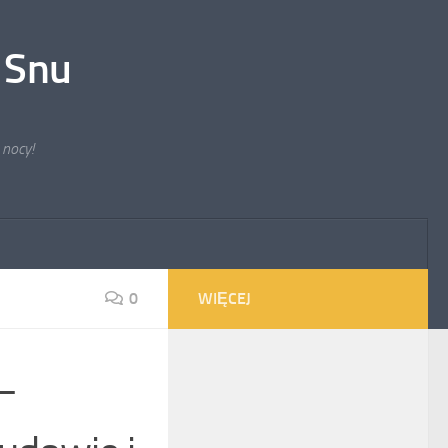
 Snu
 nocy!
0
WIĘCEJ
–