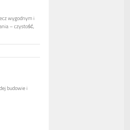
lecz wygodnym i
nia – czystość,
dej budowie i