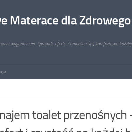
e Materace dla Zdrowego
rowy i wygodny sen. Sprawdź ofertę Cambella i śpij komfortowo każdej
auna
ajem toalet przenośnych 