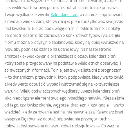
planowania do wyjazdu – kalendarz brań. Ten niewielki, a zarazem
niezwykle wartościowy pomocnik potrafi diametralnie poprawić
Twoje wędkarskie wyniki.
Kalendarz brań
to narzędzie opracowane
z myślą o wędkarzach, którzy chcą w pełni spożytkować swój czas
nad łowiskiem. Bierze pod uwagę on m.in. cykle lunarne, ciepłotę,
barometr, sezon oraz zachowanie konkretnych typów ryb. Dzięki
niemu można precyzyjnie zaplanować, kiedy najlepiej wyruszyć na
ryby, aby podnieść szanse na udane łowy. Na naszej stronie
amatorskie-wedkowanie.pl znajdziesz bieżący kalendarz brań,
który został przygotowany na podstawie wieloletnich obserwacji i
sprawdzonych informacji. To nie jest zwykła lista dni z prognozami
– to dynamiczny przewodnik, który podpowiada, kiedy warto łowić,
a kiedy warto odpuścić wypad i wstrzymać się na korzystniejsze
warunki. Wielu doświadczonych wędkarzy uważa kalendarz brań
jako nieodłączny element swojego rybackiego nawyku. Niezależnie
od tego, czy łowisz okonie, węgorze, drapieżniki czy karpie – warto
wiedzieć, kiedy żerowanie jest najintensywniejsza. Kalendarz brań
wesprze Cię również dobrać odpowiednie przynęty i techniki
połowu, dostosowane do warunków i rodzaju łowiska. Co ważne –