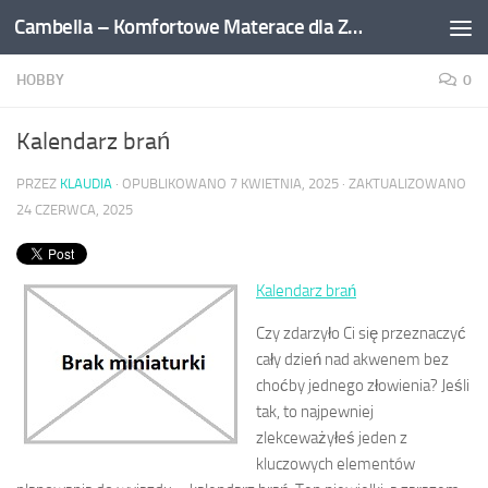
Cambella – Komfortowe Materace dla Zdrowego Snu
Przejdź do treści
HOBBY
0
Kalendarz brań
PRZEZ
KLAUDIA
· OPUBLIKOWANO
7 KWIETNIA, 2025
· ZAKTUALIZOWANO
24 CZERWCA, 2025
Kalendarz brań
Czy zdarzyło Ci się przeznaczyć
cały dzień nad akwenem bez
choćby jednego złowienia? Jeśli
tak, to najpewniej
zlekceważyłeś jeden z
kluczowych elementów