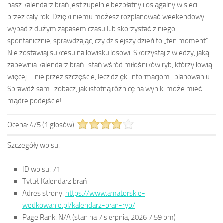
nasz kalendarz brań jest zupełnie bezpłatny i osiągalny w sieci
przez cały rok. Dzięki niemu możesz rozplanować weekendowy
wypad z dużym zapasem czasu lub skorzystać z niego
spontanicznie, sprawdzając, czy dzisiejszy dzień to „ten moment”.
Nie zostawiaj sukcesu na łowisku losowi. Skorzystaj z wiedzy, jaką
zapewnia kalendarz brań i stań wśród miłośników ryb, którzy łowią
więcej – nie przez szczęście, lecz dzięki informacjom i planowaniu.
Sprawdź sam i zobacz, jak istotną różnicę na wyniki może mieć
mądre podejście!
Ocena:
4
/
5
(
1
głosów)
Szczegóły wpisu:
ID wpisu:
71
Tytuł:
Kalendarz brań
Adres strony:
https://www.amatorskie-
wedkowanie.pl/kalendarz-bran-ryb/
Page Rank:
N/A
(stan na 7 sierpnia, 2026 7:59 pm)