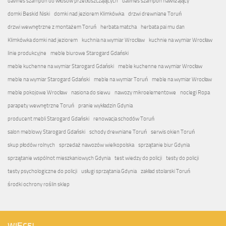
davines szampon do włosów przetłuszczających
davines szampon nawilżający
domki Beskid Niski
domki nad jeziorem Klimkówka
drzwi drewniane Toruń
drzwi wewnętrzne z montażem Toruń
herbata matcha
herbata pai mu dan
Klimkówka domki nad jeziorem
kuchnia na wymiar Wrocław
kuchnie na wymiar Wrocław
linie produkcyjne
meble biurowe Starogard Gdański
meble kuchenne na wymiar Starogard Gdański
meble kuchenne na wymiar Wrocław
meble na wymiar Starogard Gdański
meble na wymiar Toruń
meble na wymiar Wrocław
meble pokojowe Wrocław
nasiona do siewu
nawozy mikroelementowe
noclegi Ropa
parapety wewnętrzne Toruń
pranie wykładzin Gdynia
producent mebli Starogard Gdański
renowacja schodów Toruń
salon meblowy Starogard Gdański
schody drewniane Toruń
serwis okien Toruń
skup płodów rolnych
sprzedaż nawozów wielkopolska
sprzątanie biur Gdynia
sprzątanie wspólnot mieszkaniowych Gdynia
test wiedzy do policji
testy do policji
testy psychologiczne do policji
usługi sprzątania Gdynia
zakład stolarski Toruń
środki ochrony roślin sklep
WIĘCEJ