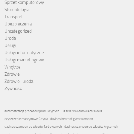
Sprzęt komputerowy
Stomatologia
Transport
Ubezpieczenia
Uncategorized
Uroda
Usługi
Usługi informatyczne
Usługi marketingowe
Wnętrze
Zdrowie
Zdrowie i uroda
Żywność
automatyzacja procesów produkcyjnych
Beskid Niski domki letniskowe
czyszczenie maszynowe Gdynia
davines heart of glass szampon
davines szampon do włosów farbowanych
davines szampon do włosów kręconych