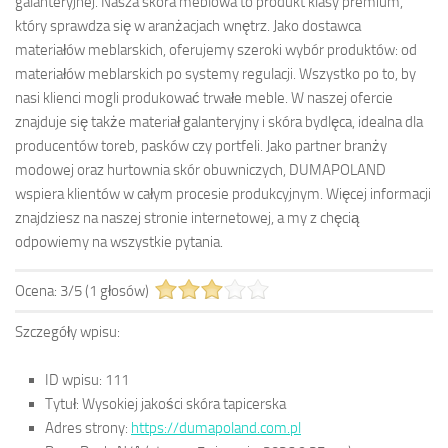
galanteryjnej. Nasza skóra meblowa to produkt klasy premium,
który sprawdza się w aranżacjach wnętrz. Jako dostawca
materiałów meblarskich, oferujemy szeroki wybór produktów: od
materiałów meblarskich po systemy regulacji. Wszystko po to, by
nasi klienci mogli produkować trwałe meble. W naszej ofercie
znajduje się także materiał galanteryjny i skóra bydlęca, idealna dla
producentów toreb, pasków czy portfeli. Jako partner branży
modowej oraz hurtownia skór obuwniczych, DUMAPOLAND
wspiera klientów w całym procesie produkcyjnym. Więcej informacji
znajdziesz na naszej stronie internetowej, a my z chęcią
odpowiemy na wszystkie pytania.
Ocena:
3
/
5
(
1
głosów)
Szczegóły wpisu:
ID wpisu:
111
Tytuł:
Wysokiej jakości skóra tapicerska
Adres strony:
https://dumapoland.com.pl