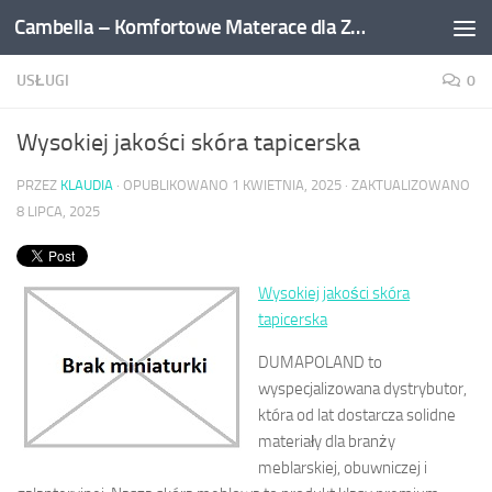
Cambella – Komfortowe Materace dla Zdrowego Snu
Przejdź do treści
USŁUGI
0
Wysokiej jakości skóra tapicerska
PRZEZ
KLAUDIA
· OPUBLIKOWANO
1 KWIETNIA, 2025
· ZAKTUALIZOWANO
8 LIPCA, 2025
Wysokiej jakości skóra
tapicerska
DUMAPOLAND to
wyspecjalizowana dystrybutor,
która od lat dostarcza solidne
materiały dla branży
meblarskiej, obuwniczej i