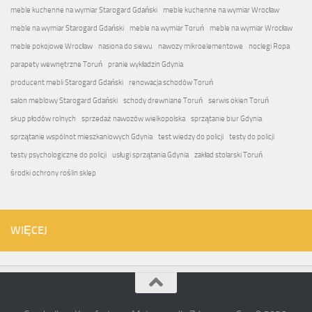
meble kuchenne na wymiar Starogard Gdański
meble kuchenne na wymiar Wrocław
meble na wymiar Starogard Gdański
meble na wymiar Toruń
meble na wymiar Wrocław
meble pokojowe Wrocław
nasiona do siewu
nawozy mikroelementowe
noclegi Ropa
parapety wewnętrzne Toruń
pranie wykładzin Gdynia
producent mebli Starogard Gdański
renowacja schodów Toruń
salon meblowy Starogard Gdański
schody drewniane Toruń
serwis okien Toruń
skup płodów rolnych
sprzedaż nawozów wielkopolska
sprzątanie biur Gdynia
sprzątanie wspólnot mieszkaniowych Gdynia
test wiedzy do policji
testy do policji
testy psychologiczne do policji
usługi sprzątania Gdynia
zakład stolarski Toruń
środki ochrony roślin sklep
WIĘCEJ