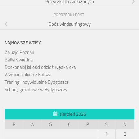
Pożyczki dla zadłużonych
POPRZEDNI POST
Obóz windsurfingowy
NAJNOWSZE WPISY
Żaluzje Poznań
Belka świetlna
Doskonałej jakości odzież wędkarska
Wymiana okien z Kalisza
Treningi indywidualne Bydgoszcz
Schody granitowe w Bydgoszczy
sierpień 2026
P
W
Ś
C
P
S
N
1
2