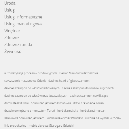
Uroda
Usługi
Usługi informatyczne
Usługi marketingowe
Wnętrze
Zdrowie
Zdrowie i uroda
Żywność
automatyzacja procesów produkcyjnych
Beskid Niski domki letniskowe
czyszczenie maszynowe Gdynia
davines heart of glass szampon
davines szampon do włosów farbowanych
davines szampon do włosów kręconych
davines szampon do włosów przetłuszczających
davines szampon nawilżający
domki Beskid Niski
domki nad jeziorem Klimkówka
drzwi drewniane Toruń
drzwi wewnętrzne z montażem Toruń
herbata matcha
herbata pai mu dan
Klimkówka domki nad jeziorem
kuchnia na wymiar Wrocław
kuchnie na wymiar Wrocław
linie produkcyjne
meble biurowe Starogard Gdański