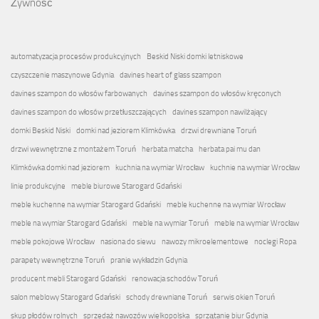
Żywność
automatyzacja procesów produkcyjnych
Beskid Niski domki letniskowe
czyszczenie maszynowe Gdynia
davines heart of glass szampon
davines szampon do włosów farbowanych
davines szampon do włosów kręconych
davines szampon do włosów przetłuszczających
davines szampon nawilżający
domki Beskid Niski
domki nad jeziorem Klimkówka
drzwi drewniane Toruń
drzwi wewnętrzne z montażem Toruń
herbata matcha
herbata pai mu dan
Klimkówka domki nad jeziorem
kuchnia na wymiar Wrocław
kuchnie na wymiar Wrocław
linie produkcyjne
meble biurowe Starogard Gdański
meble kuchenne na wymiar Starogard Gdański
meble kuchenne na wymiar Wrocław
meble na wymiar Starogard Gdański
meble na wymiar Toruń
meble na wymiar Wrocław
meble pokojowe Wrocław
nasiona do siewu
nawozy mikroelementowe
noclegi Ropa
parapety wewnętrzne Toruń
pranie wykładzin Gdynia
producent mebli Starogard Gdański
renowacja schodów Toruń
salon meblowy Starogard Gdański
schody drewniane Toruń
serwis okien Toruń
skup płodów rolnych
sprzedaż nawozów wielkopolska
sprzątanie biur Gdynia