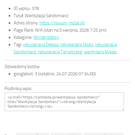
ID wpisu:
378
Tytuł:
Wentylacja Sandomierz
Adres strony:
https://novum-instal.pl/
Page Rank:
N/A
(stan na 5 sierpnia, 2026 7:25 pm)
Kategorie:
Klimatyzatory
Tagi:
rekuperacja Dębica
,
rekuperacja Nisko
,
rekuperacja
Sandomierz
,
rekuperacja Tarnobrzeg
,
wentylacja Mielec
Odwiedziny botów:
googlebot:
3
(ostatnio: 24.07.2026 07:34:00)
Podlinkuj wpis: