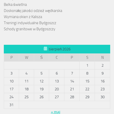
Belka świetlna
Doskonałej jakości odzież wędkarska
Wymiana okien z Kalisza
Treningi indywidualne Bydgoszcz
Schody granitowe w Bydgoszczy
sierpień 2026
P
W
Ś
C
P
S
N
1
2
3
4
5
6
7
8
9
10
11
12
13
14
15
16
17
18
19
20
21
22
23
24
25
26
27
28
29
30
31
« maj