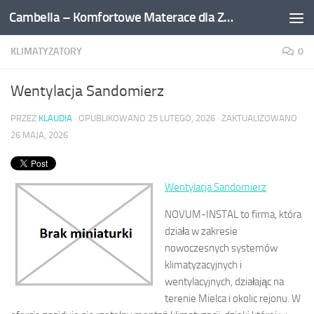
Cambella – Komfortowe Materace dla Zdrowego Snu
Przejdź do treści
KLIMATYZATORY
0
Wentylacja Sandomierz
PRZEZ
KLAUDIA
· OPUBLIKOWANO
25 LUTEGO, 2026
· ZAKTUALIZOWANO
26 MAJA, 2026
Wentylacja Sandomierz
NOVUM-INSTAL to firma, która
działa w zakresie
nowoczesnych systemów
klimatyzacyjnych i
wentylacyjnych, działając na
terenie Mielca i okolic rejonu. W