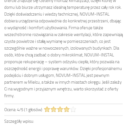
ofercie znajduje się rzetelny montaż klimatyzacji, dzięki której w
domu lub biurze utrzymasz idealną temperaturę przez cały rok rok.
Dzięki doświadczeniu i wiedzy technicznej, NOVUM-INSTAL
dobiera urządzenia odpowiednie do konkretnej przestrzeni, dbając
o wydajność i komfort użytkowania. Firma oferuje także
wszechstronne rozwiązania w zakresie wentylacji, które zapewniają
czyste powietrze i stałą wymianę w pomieszczeniach, co jest
szczególnie ważne w nowoczesnych, izolowanych budynkach. Dla
osób, które chcą zadbać o dobry mikroklimat, NOVUM-INSTAL
proponuje rekuperację – system odzysku ciepła, który pozwala na
oszczędność energii i poprawę warunków. Dzięki profesjonalnemu
podejściu i dobrym usługom, NOVUM-INSTAL jest pewnym
partnerem w Mielcu, a także w innych miastach okręgu. Jeśli zależy
Ci na wygodnym i przyjaznym wnętrzu, warto skorzystać z oferty
firmy.
Ocena:
4
/
5
(
1
głosów)
Szczegóły wpisu: