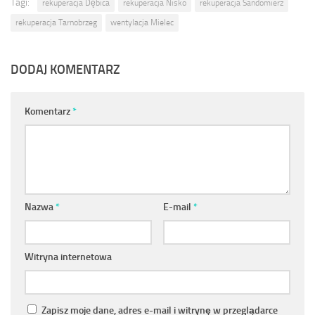
Tagi:
rekuperacja Dębica
rekuperacja Nisko
rekuperacja Sandomierz
rekuperacja Tarnobrzeg
wentylacja Mielec
DODAJ KOMENTARZ
Komentarz
*
Nazwa
*
E-mail
*
Witryna internetowa
Zapisz moje dane, adres e-mail i witrynę w przeglądarce