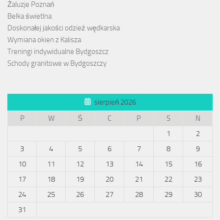
Żaluzje Poznań
Belka świetlna
Doskonałej jakości odzież wędkarska
Wymiana okien z Kalisza
Treningi indywidualne Bydgoszcz
Schody granitowe w Bydgoszczy
sierpień 2026
P
W
Ś
C
P
S
N
1
2
3
4
5
6
7
8
9
10
11
12
13
14
15
16
17
18
19
20
21
22
23
24
25
26
27
28
29
30
31