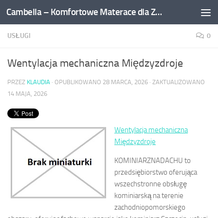
Cambella – Komfortowe Materace dla Zdrowego Snu
Przejdź do treści
USŁUGI
0
Wentylacja mechaniczna Międzyzdroje
PRZEZ
KLAUDIA
· OPUBLIKOWANO
28 MARCA, 2026
· ZAKTUALIZOWANO
14 MAJA, 2026
Wentylacja mechaniczna
Międzyzdroje
KOMINIARZNADACHU to
przedsiębiorstwo oferująca
wszechstronne obsługę
kominiarską na terenie
zachodniopomorskiego