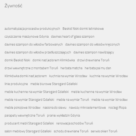
Żywność
automatyzacja procesów produkcyjnych
Beskid Niski domki letniskowe
czyszczenie maszynowe Gdynia
davines heart of glass szampon
davines szampon do włosów farbowanych
davines szampon do włosów kręconych
davines szampon do włosów przetłuszczających
davines szampon nawilżający
domki Beskid Niski
domki nad jeziorem Klimkówka
drzwi drewniane Toruń
drzwi wewnętrzne z montażem Toruń
herbata matcha
herbata pai mu dan
Klimkówka domki nad jeziorem
kuchnia na wymiar Wrocław
kuchnie na wymiar Wrocław
linie produkcyjne
meble biurowe Starogard Gdański
meble kuchenne na wymiar Starogard Gdański
meble kuchenne na wymiar Wrocław
meble na wymiar Starogard Gdański
meble na wymiar Toruń
meble na wymiar Wrocław
meble pokojowe Wrocław
nasiona do siewu
nawozy mikroelementowe
noclegi Ropa
parapety wewnętrzne Toruń
pranie wykładzin Gdynia
producent mebli Starogard Gdański
renowacja schodów Toruń
salon meblowy Starogard Gdański
schody drewniane Toruń
serwis okien Toruń