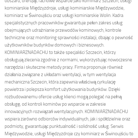
obszaru, oferując fachowe wsparcie jako kominiarz Szczecin, usługi
kominiarskie Międzyzdroje, usługi kominiarskie Międzywodzie,
kominiarz w Świnoujściu oraz usługi kominiarskie Wolin. Kadra
specjalistycznych pracowników gwarantuje pełen zakres usług
obejmujących udrażnianie przewodów kominowych, kontrole
techniczne oraz monitoring sprawności instalacji, dbając o pewność
użytkowników budynków domowych i biznesowych.
KOMINIARZNADACHU to także specjaliści Szczecin, którzy
obsługują zlecenia zgodnie z normami, wykorzystując nowoczesne
narzędzia i skuteczne metody pracy. Firma proponuje również
działania związane z układami wentylacji, w tym wentylacja
mechaniczna Szczecin, która zapewnia właściwą cyrkulację
powietrza i polepsza komfort użytkowania budynków. Dzięki
rozbudowanemu ofercie usług klienci mogą polegać na pełną
obsługę, od kontroli kominów po wsparcie w zakresie
innowacyjnych rozwiązań wentylacyjnych. KOMINIARZNADACHU
wspiera zarówno odbiorców indywidualnych, jak i spółdzielnie oraz
podmioty, gwarantując punktualność i solidność usług. Serwis
Międzywodzie, usługi Międzyzdroje czy kominiarz w Świnoujściu to