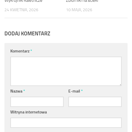
Wykrojniki kaletnicze
Zbiorniki na ścieki
24 KWIETNIA, 2026
10 MAJA, 2026
DODAJ KOMENTARZ
Komentarz
*
Nazwa
*
E-mail
*
Witryna internetowa