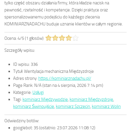
tylko część obszaru działania firmy, która kładzie nacisk na
pewność, rzetelność i kompetencje. Dzięki praktyce oraz
spersonalizowanemu podejściu do każdego zlecenia
KOMINIARZNADACHU buduje uznanie klientów w całym regionie.
Ocena:
4
/
5
(
1
głosów)
Szczegóły wpisu:
ID wpisu:
336
Tytuł:
Wentylacja mechaniczna Międzyzdroje
Adres strony:
https://kominiarznadachu.pl/
Page Rank:
N/A
(stan na 4 sierpnia, 2026 7:14 pm)
Kategorie:
Usługi
Tagi:
kominiarz Międzywodzie
,
kominiarz Międzyzdroje
,
kominiarz Świnoujście
,
kominiarz Szczecin
,
kominiarz Wolin
Odwiedziny botów:
googlebot:
35
(ostatnio: 23.07.2026 11:08:12)