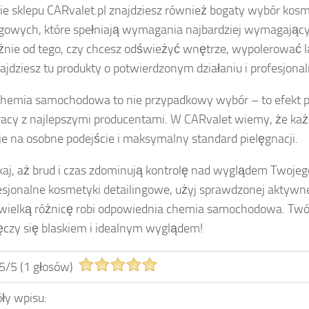
ie sklepu CARvalet.pl znajdziesz również bogaty wybór ko
ngowych, które spełniają wymagania najbardziej wymagają
żnie od tego, czy chcesz odświeżyć wnętrze, wypolerować la
najdziesz tu produkty o potwierdzonym działaniu i profesjonal
hemia samochodowa to nie przypadkowy wybór – to efekt pas
acy z najlepszymi producentami. W CARvalet wiemy, że k
je na osobne podejście i maksymalny standard pielęgnacji.
kaj, aż brud i czas zdominują kontrolę nad wyglądem Twojego
esjonalne kosmetyki detailingowe, użyj sprawdzonej aktywnej
k wielką różnicę robi odpowiednia chemia samochodowa. Tw
czy się blaskiem i idealnym wyglądem!
5
/
5
(
1
głosów)
ły wpisu: