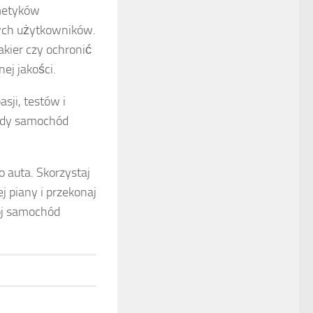
smetyków
cych użytkowników.
kier czy ochronić
nej jakości.
ji, testów i
ażdy samochód
 auta. Skorzystaj
 piany i przekonaj
ój samochód