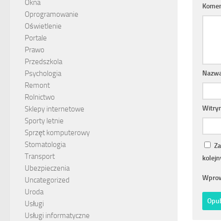
Okna
Komen
Oprogramowanie
Oświetlenie
Portale
Prawo
Przedszkola
Nazw
Psychologia
Remont
Rolnictwo
Witry
Sklepy internetowe
Sporty letnie
Sprzęt komputerowy
Stomatologia
Za
Transport
kolej
Ubezpieczenia
Wprow
Uncategorized
Uroda
Usługi
Usługi informatyczne