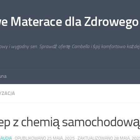
e Materace dla Zdrowego
rowy i wygodny sen. Sprawdź ofertę Cambella i śpij komfortowo każdej
auna
ZACJA
lep z chemią samochodową
LAUDIA
· OPUBLIKOWANO
25 MAJA, 2025
· ZAKTUALIZOWANO
28 MAJA, 202