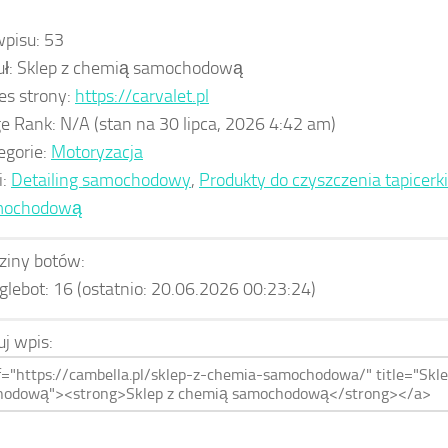
wpisu:
53
uł:
Sklep z chemią samochodową
es strony:
https://carvalet.pl
e Rank:
N/A
(stan na 30 lipca, 2026 4:42 am)
egorie:
Motoryzacja
i:
Detailing samochodowy
,
Produkty do czyszczenia tapicerki
mochodową
ziny botów:
glebot:
16
(ostatnio: 20.06.2026 00:23:24)
uj wpis: