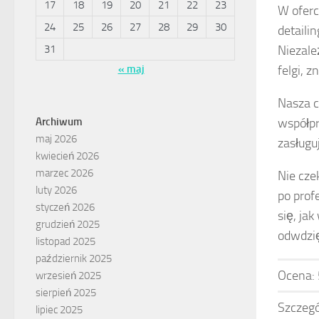
17
18
19
20
21
22
23
W oferc
24
25
26
27
28
29
30
detaili
31
Niezale
« maj
felgi, z
Nasza c
Archiwum
współpr
maj 2026
zasługu
kwiecień 2026
marzec 2026
Nie cze
luty 2026
po prof
styczeń 2026
się, ja
grudzień 2025
odwdzię
listopad 2025
październik 2025
Ocena:
wrzesień 2025
sierpień 2025
Szczegó
lipiec 2025