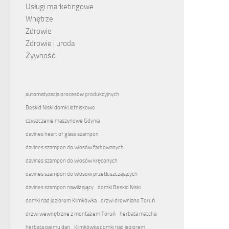
Usługi marketingowe
Wnętrze
Zdrowie
Zdrowie i uroda
Żywność
automatyzacja procesów produkcyjnych
Beskid Niski domki letniskowe
czyszczenie maszynowe Gdynia
davines heart of glass szampon
davines szampon do włosów farbowanych
davines szampon do włosów kręconych
davines szampon do włosów przetłuszczających
davines szampon nawilżający
domki Beskid Niski
domki nad jeziorem Klimkówka
drzwi drewniane Toruń
drzwi wewnętrzne z montażem Toruń
herbata matcha
herbata pai mu dan
Klimkówka domki nad jeziorem