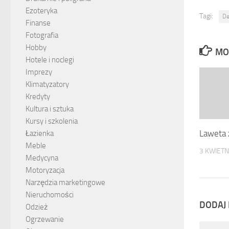
Ezoteryka
Tagi:
De
Finanse
Fotografia
Hobby
MO
Hotele i noclegi
Imprezy
Klimatyzatory
Kredyty
Kultura i sztuka
Kursy i szkolenia
Laweta 
Łazienka
Meble
3 KWIETN
Medycyna
Motoryzacja
Narzędzia marketingowe
Nieruchomości
DODAJ
Odzież
Ogrzewanie