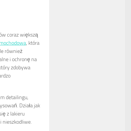
ów coraz większą
amochodowa
, która
ale również
alne i ochronę na
 który zdobywa
ardzo
m detailingu,
rysowań. Działa jak
ę z lakieru
i nieszkodliwe.