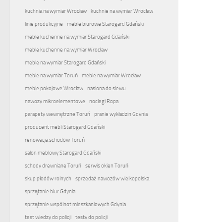
kuchnia na wymiar Wrocław
kuchnie na wymiar Wrocław
linie produkcyjne
meble biurowe Starogard Gdański
meble kuchenne na wymiar Starogard Gdański
meble kuchenne na wymiar Wrocław
meble na wymiar Starogard Gdański
meble na wymiar Toruń
meble na wymiar Wrocław
meble pokojowe Wrocław
nasiona do siewu
nawozy mikroelementowe
noclegi Ropa
parapety wewnętrzne Toruń
pranie wykładzin Gdynia
producent mebli Starogard Gdański
renowacja schodów Toruń
salon meblowy Starogard Gdański
schody drewniane Toruń
serwis okien Toruń
skup płodów rolnych
sprzedaż nawozów wielkopolska
sprzątanie biur Gdynia
sprzątanie wspólnot mieszkaniowych Gdynia
test wiedzy do policji
testy do policji