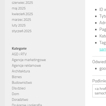
czerwiec 2025
maj 2025
ID 
kwiecień 2025
Tyt
marzec 2025
Adr
luty 2025
Pag
styczeń 2025
Kat
Tag
Kategorie
sa
AGD i RTV
Agencje marketingowe
Odwied
Agencje reklamowe
goo
Architektura
Biznes
Podlink
Budownictwo
Dla dzieci
Dom
Doradztwo
Drukarnie i poligrafia