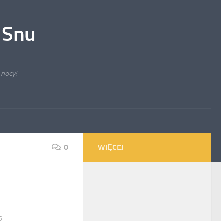
 Snu
 nocy!
0
WIĘCEJ
5