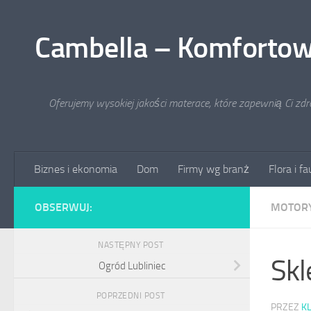
Przejdź do treści
Cambella – Komfortow
Oferujemy wysokiej jakości materace, które zapewnią Ci zd
Biznes i ekonomia
Dom
Firmy wg branż
Flora i f
OBSERWUJ:
MOTORY
NASTĘPNY POST
Sk
Ogród Lubliniec
POPRZEDNI POST
PRZEZ
K