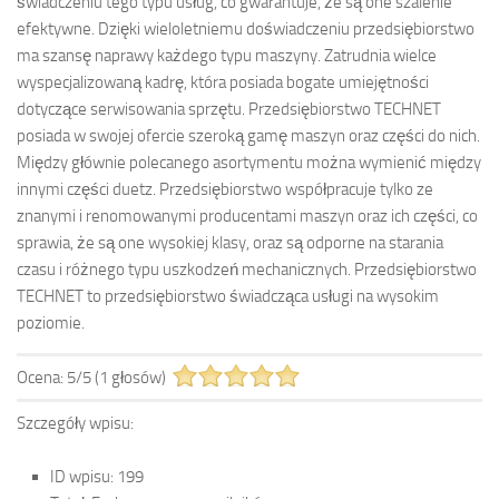
świadczeniu tego typu usług, co gwarantuje, że są one szalenie
efektywne. Dzięki wieloletniemu doświadczeniu przedsiębiorstwo
ma szansę naprawy każdego typu maszyny. Zatrudnia wielce
wyspecjalizowaną kadrę, która posiada bogate umiejętności
dotyczące serwisowania sprzętu. Przedsiębiorstwo TECHNET
posiada w swojej ofercie szeroką gamę maszyn oraz części do nich.
Między głównie polecanego asortymentu można wymienić między
innymi części duetz. Przedsiębiorstwo współpracuje tylko ze
znanymi i renomowanymi producentami maszyn oraz ich części, co
sprawia, że są one wysokiej klasy, oraz są odporne na starania
czasu i różnego typu uszkodzeń mechanicznych. Przedsiębiorstwo
TECHNET to przedsiębiorstwo świadcząca usługi na wysokim
poziomie.
Ocena:
5
/
5
(
1
głosów)
Szczegóły wpisu:
ID wpisu:
199