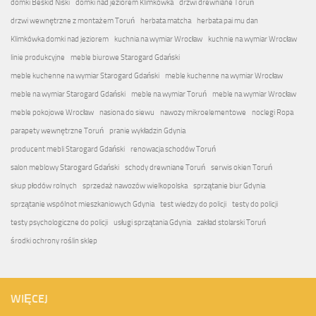
domki Beskid Niski
domki nad jeziorem Klimkówka
drzwi drewniane Toruń
drzwi wewnętrzne z montażem Toruń
herbata matcha
herbata pai mu dan
Klimkówka domki nad jeziorem
kuchnia na wymiar Wrocław
kuchnie na wymiar Wrocław
linie produkcyjne
meble biurowe Starogard Gdański
meble kuchenne na wymiar Starogard Gdański
meble kuchenne na wymiar Wrocław
meble na wymiar Starogard Gdański
meble na wymiar Toruń
meble na wymiar Wrocław
meble pokojowe Wrocław
nasiona do siewu
nawozy mikroelementowe
noclegi Ropa
parapety wewnętrzne Toruń
pranie wykładzin Gdynia
producent mebli Starogard Gdański
renowacja schodów Toruń
salon meblowy Starogard Gdański
schody drewniane Toruń
serwis okien Toruń
skup płodów rolnych
sprzedaż nawozów wielkopolska
sprzątanie biur Gdynia
sprzątanie wspólnot mieszkaniowych Gdynia
test wiedzy do policji
testy do policji
testy psychologiczne do policji
usługi sprzątania Gdynia
zakład stolarski Toruń
środki ochrony roślin sklep
WIĘCEJ