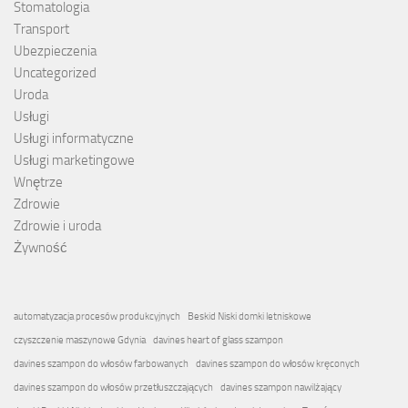
Stomatologia
Transport
Ubezpieczenia
Uncategorized
Uroda
Usługi
Usługi informatyczne
Usługi marketingowe
Wnętrze
Zdrowie
Zdrowie i uroda
Żywność
automatyzacja procesów produkcyjnych
Beskid Niski domki letniskowe
czyszczenie maszynowe Gdynia
davines heart of glass szampon
davines szampon do włosów farbowanych
davines szampon do włosów kręconych
davines szampon do włosów przetłuszczających
davines szampon nawilżający