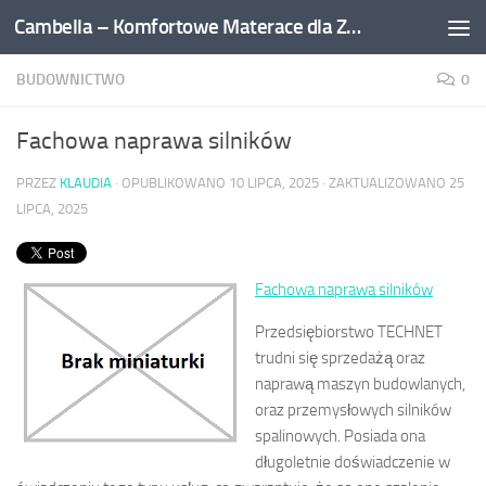
Cambella – Komfortowe Materace dla Zdrowego Snu
Przejdź do treści
BUDOWNICTWO
0
Fachowa naprawa silników
PRZEZ
KLAUDIA
· OPUBLIKOWANO
10 LIPCA, 2025
· ZAKTUALIZOWANO
25
LIPCA, 2025
Fachowa naprawa silników
Przedsiębiorstwo TECHNET
trudni się sprzedażą oraz
naprawą maszyn budowlanych,
oraz przemysłowych silników
spalinowych. Posiada ona
długoletnie doświadczenie w