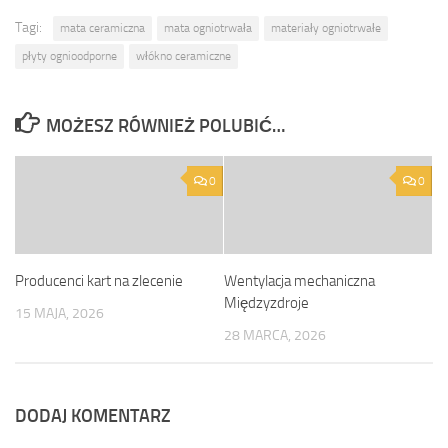
Tagi:
mata ceramiczna
mata ogniotrwała
materiały ogniotrwałe
płyty ognioodporne
włókno ceramiczne
MOŻESZ RÓWNIEŻ POLUBIĆ…
0
0
Producenci kart na zlecenie
Wentylacja mechaniczna
Międzyzdroje
15 MAJA, 2026
28 MARCA, 2026
DODAJ KOMENTARZ