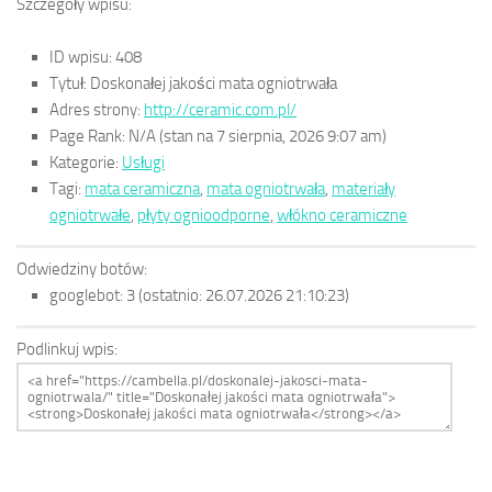
Szczegóły wpisu:
ID wpisu:
408
Tytuł:
Doskonałej jakości mata ogniotrwała
Adres strony:
http://ceramic.com.pl/
Page Rank:
N/A
(stan na 7 sierpnia, 2026 9:07 am)
Kategorie:
Usługi
Tagi:
mata ceramiczna
,
mata ogniotrwała
,
materiały
ogniotrwałe
,
płyty ognioodporne
,
włókno ceramiczne
Odwiedziny botów:
googlebot:
3
(ostatnio: 26.07.2026 21:10:23)
Podlinkuj wpis: