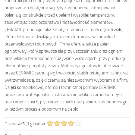
konstrukcjach i hobbystycznych projektach odpornych na ciepło. W
propozycjach dostępne są płyty żaroodporne, które pewnie
osłaniają konstrukcje przed upalem i wysokiej temperatury,
zapewniając bezpieczeństwo i niezawodność elementów.
CERAMIC proponuje także maty ceramiczne i maty ogniotrwałe,
które doskonale działają jako bariera termiczna w kominkach
przemysłowych i domowych. Firma oferuje także papier
ogniotrwały, który sprawdza się przy uszczelnianiu oraz ogniem,
oraz włókno termoodporne używane w izolacjach i przy produkcji
elementów specjalistycznych. Materiały ogniotrwałe oferowane
przez CERAMIC cechują się trwałością, stabilnością termiczną oraz
wytrzymałością, dzięki czemu są niezawodnym wyborem dla firm.
Dzięki kompleksowej ofercie i technicznej pomocy CERAMIC
umożliwia profesjonalne zastosowanie włókna żaroodpornego,
mat ceramicznych, płyt ceramicznych oraz papieru żaroodpornego
w każdym procesie odpornym na ciepło.
Ocena:
4
/
5
(
1
głosów)