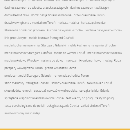
davines szampon do włosów farbowanych
davines szampon do włosów kręconych
davines szampon do włosów przetłuszczających
davines szampon nawilżający
domki Beskid Niski
domki nad jeziorem Klimkówka
drzwi drewniane Toruń
drzwi wewnętrzne z montażem Toruń
herbata matcha
herbata pai mu dan
Klimkówka domki nad jeziorem
kuchnia na wymiar Wrocław
kuchnie na wymiar Wrocław
linie produkcyjne
meble biurowe Starogard Gdański
meble kuchenne na wymiar Starogard Gdański
meble kuchenne na wymiar Wrocław
meble na wymiar Starogard Gdański
meble na wymiar Toruń
meble na wymiar Wrocław
meble pokojowe Wrocław
nasiona do siewu
nawozy mikroelementowe
noclegi Ropa
parapety wewnętrzne Toruń
pranie wykładzin Gdynia
producent mebli Starogard Gdański
renowacja schodów Toruń
salon meblowy Starogard Gdański
schody drewniane Toruń
serwis okien Toruń
skup płodów rolnych
sprzedaż nawozów wielkopolska
sprzątanie biur Gdynia
sprzątanie wspólnot mieszkaniowych Gdynia
test wiedzy do policji
testy do policji
testy psychologiczne do policji
usługi sprzątania Gdynia
zakład stolarski Toruń
środki ochrony roślin sklep