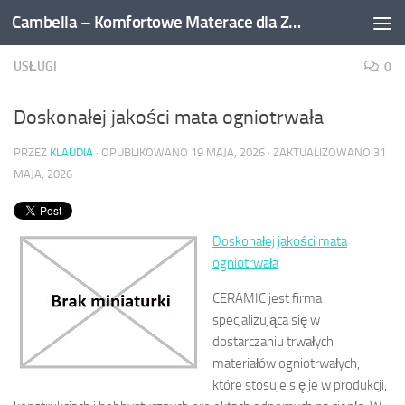
Cambella – Komfortowe Materace dla Zdrowego Snu
Przejdź do treści
USŁUGI
0
Doskonałej jakości mata ogniotrwała
PRZEZ
KLAUDIA
· OPUBLIKOWANO
19 MAJA, 2026
· ZAKTUALIZOWANO
31
MAJA, 2026
Doskonałej jakości mata
ogniotrwała
CERAMIC jest firma
specjalizująca się w
dostarczaniu trwałych
materiałów ogniotrwałych,
które stosuje się je w produkcji,