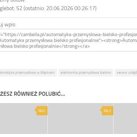
glebot:
52
(ostatnio: 20.06.2026 00:26:17)
uj wpis:
tomatyka przemysłowa w śląskiem
elektronika przemysłowa bielsko
serwis urząd
ŻESZ RÓWNIEŻ POLUBIĆ…
0
0