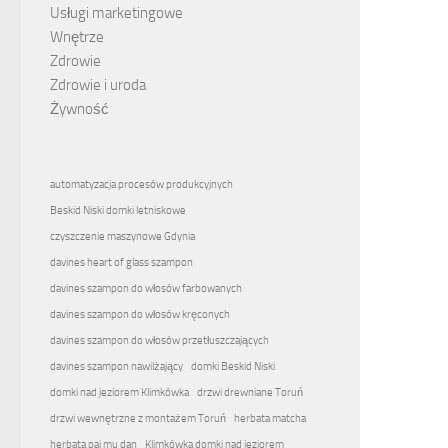
Usługi marketingowe
Wnętrze
Zdrowie
Zdrowie i uroda
Żywność
automatyzacja procesów produkcyjnych
Beskid Niski domki letniskowe
czyszczenie maszynowe Gdynia
davines heart of glass szampon
davines szampon do włosów farbowanych
davines szampon do włosów kręconych
davines szampon do włosów przetłuszczających
davines szampon nawilżający
domki Beskid Niski
domki nad jeziorem Klimkówka
drzwi drewniane Toruń
drzwi wewnętrzne z montażem Toruń
herbata matcha
herbata pai mu dan
Klimkówka domki nad jeziorem