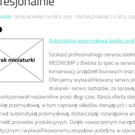
fesjonalnie
LAUDIA
· OPUBLIKOWANO
19 LIPCA, 2025
· ZAKTUALIZOWANO
23 LIPCA, 20
Automatyka przemysłowa bielsko prof
Szukasz profesonalnego serwisu elektr
MEDIKOMP z Bielska to spec w serwis
konserwacji urządzeń biurowych oraz
Oferujemy wykwalifikowany serwis pl
drukarek i serwis laptopów, za sprawą
funkcjonował niezawodnie przez długi czas. Nasza oferta ob
nikę przemysłową, w tym naprawę układów sterujących i a
nież automatyką przemysłową, dostarczając rozwiązania ws
zność procesów produkcyjnych. Dzięki nowoczesnym narzę
tycznym i wykwalifikowanemu zespołowi jesteśmy w stanie