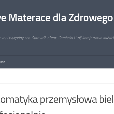
e Materace dla Zdrowego
rowy i wygodny sen. Sprawdź ofertę Cambella i śpij komfortowo każdej
auna
omatyka przemysłowa bie