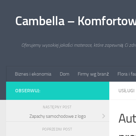
Przejdź do treści
Cambella – Komfortow
Oferujemy wysokiej jakości materace, które zapewnią Ci zd
Biznes i ekonomia
Dom
Firmy wg branż
Flora i f
OBSERWUJ:
USŁUGI
NASTĘPNY POST
Aut
Zapachy samochodowe z logo
POPRZEDNI POST