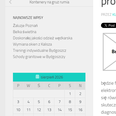
pro
Kontenery na gruz rumia
PRZEZ
K
NAJNOWSZE WPISY
Żaluzje Poznań
Belka świetlna
Doskonałej jakości odzież wędkarska
Wymiana okien z Kalisza
Treningi indywidualne Bydgoszcz
Schody granitowe w Bydgoszczy
sierpień 2026
będzie 
P
W
Ś
C
P
S
N
elektro
1
2
się rów
3
4
5
6
7
8
9
skutec
10
11
12
13
14
15
16
diagnos