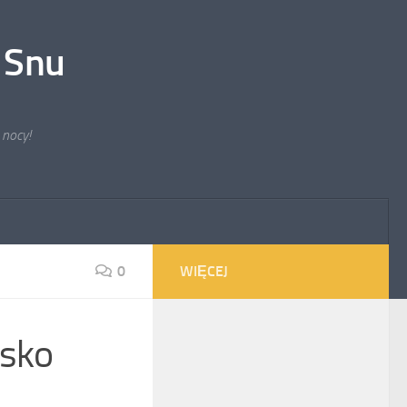
 Snu
 nocy!
0
WIĘCEJ
lsko