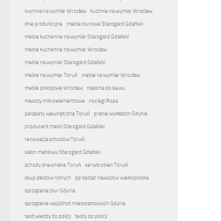
kuchnia na wymiar Wrocław
kuchnie na wymiar Wrocław
linie produkcyjne
meble biurowe Starogard Gdański
meble kuchenne na wymiar Starogard Gdański
meble kuchenne na wymiar Wrocław
meble na wymiar Starogard Gdański
meble na wymiar Toruń
meble na wymiar Wrocław
meble pokojowe Wrocław
nasiona do siewu
nawozy mikroelementowe
noclegi Ropa
parapety wewnętrzne Toruń
pranie wykładzin Gdynia
producent mebli Starogard Gdański
renowacja schodów Toruń
salon meblowy Starogard Gdański
schody drewniane Toruń
serwis okien Toruń
skup płodów rolnych
sprzedaż nawozów wielkopolska
sprzątanie biur Gdynia
sprzątanie wspólnot mieszkaniowych Gdynia
test wiedzy do policji
testy do policji