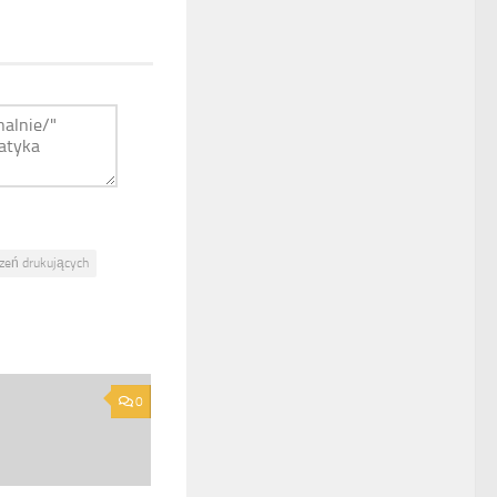
zeń drukujących
0