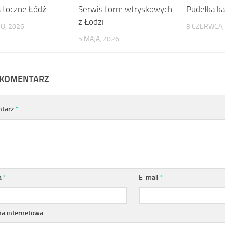
 toczne Łódź
Serwis form wtryskowych
Pudełka k
z Łodzi
O, 2026
3 CZERWCA,
5 MAJA, 2026
 KOMENTARZ
tarz
*
a
*
E-mail
*
na internetowa