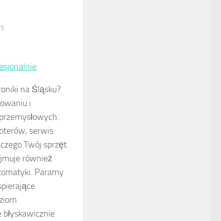
25
esjonalnie
oniki na Śląsku?
owaniu i
 przemysłowych.
oterów, serwis
 czego Twój sprzęt
ejmuje również
utomatyki. Paramy
pierające
dziom
 błyskawicznie