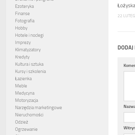
Łożyska
Ezoteryka
Finanse
22 LUTEG
Fotografia
Hobby
Hotele i noclegi
Imprezy
DODAJ
Klimatyzatory
Kredyty
Kultura i sztuka
Komen
Kursy i szkolenia
Łazienka
Meble
Medycyna
Motoryzacja
Nazw
Narzędzia marketingowe
Nieruchomości
Odzież
Witry
Ogrzewanie