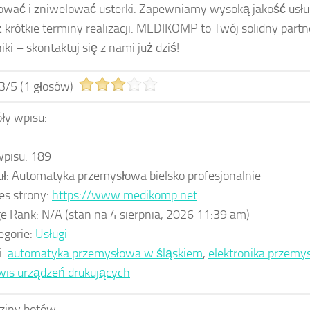
zować i zniwelować usterki. Zapewniamy wysoką jakość usług
 krótkie terminy realizacji. MEDIKOMP to Twój solidny part
iki – skontaktuj się z nami już dziś!
3
/
5
(
1
głosów)
ły wpisu:
wpisu:
189
uł:
Automatyka przemysłowa bielsko profesjonalnie
es strony:
https://www.medikomp.net
e Rank:
N/A
(stan na 4 sierpnia, 2026 11:39 am)
egorie:
Usługi
i:
automatyka przemysłowa w śląskiem
,
elektronika przemy
wis urządzeń drukujących
ziny botów: