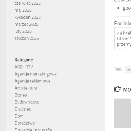
czerwiec 2025
goo
maj 2025
kwiecień 2025
Podlink
marzec 2025
luty 2025
styczeń 2025
Kategorie
AGD i RTV
Tagi:
au
Agencje marketingowe
Agencje reklamowe
Architektura
MO
Biznes
Budownictwo
Dla dzieci
Dom
Doradztwo
Drukarnie i poligrafia