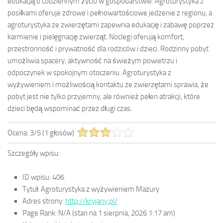
edukacją o codziennym życiu w gospodarstwie. Agroturystyka z
posiłkami oferuje zdrowe i pełnowartościowe jedzenie z regionu, a
agroturystyka ze zwierzętami zapewnia edukację i zabawę poprzez
karmienie i pielęgnację zwierząt. Noclegi oferują komfort,
przestronność i prywatność dla rodziców i dzieci. Rodzinny pobyt
umożliwia spacery, aktywność na świeżym powietrzu i
odpoczynek w spokojnym otoczeniu. Agroturystyka z
wyżywieniem i możliwością kontaktu ze zwierzętami sprawia, że
pobyt jest nie tylko przyjemny, ale również pełen atrakcji, które
dzieci będą wspominać przez długi czas.
Ocena:
3
/
5
(
1
głosów)
Szczegóły wpisu:
ID wpisu:
406
Tytuł:
Agroturystyka z wyżywieniem Mazury
Adres strony:
http://kryjany.pl/
Page Rank:
N/A
(stan na 1 sierpnia, 2026 1:17 am)