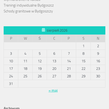
Treningi indywidualne Bydgoszcz
Schody granitowe w Bydgoszczy
sierpień 2026
P
W
Ś
C
P
S
N
1
2
3
4
5
6
7
8
9
10
11
12
13
14
15
16
17
18
19
20
21
22
23
24
25
26
27
28
29
30
31
« maj
Archiwum