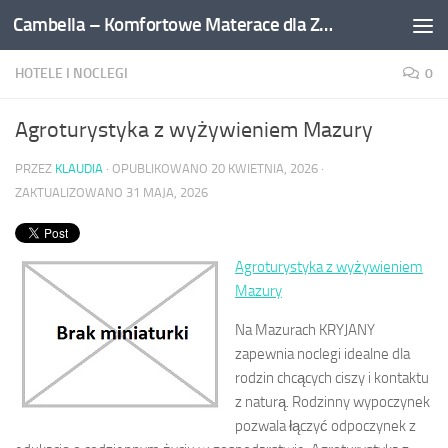
Cambella – Komfortowe Materace dla Zdrowego Snu
Przejdź do treści
HOTELE I NOCLEGI
0
Agroturystyka z wyżywieniem Mazury
PRZEZ
KLAUDIA
· OPUBLIKOWANO
20 KWIETNIA, 2026
·
ZAKTUALIZOWANO
31 MAJA, 2026
Agroturystyka z wyżywieniem
Mazury
Na Mazurach KRYJANY
zapewnia noclegi idealne dla
rodzin chcących ciszy i kontaktu
z naturą. Rodzinny wypoczynek
pozwala łączyć odpoczynek z