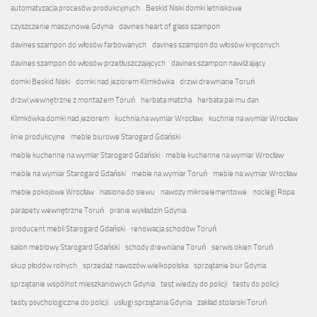
automatyzacja procesów produkcyjnych
Beskid Niski domki letniskowe
czyszczenie maszynowe Gdynia
davines heart of glass szampon
davines szampon do włosów farbowanych
davines szampon do włosów kręconych
davines szampon do włosów przetłuszczających
davines szampon nawilżający
domki Beskid Niski
domki nad jeziorem Klimkówka
drzwi drewniane Toruń
drzwi wewnętrzne z montażem Toruń
herbata matcha
herbata pai mu dan
Klimkówka domki nad jeziorem
kuchnia na wymiar Wrocław
kuchnie na wymiar Wrocław
linie produkcyjne
meble biurowe Starogard Gdański
meble kuchenne na wymiar Starogard Gdański
meble kuchenne na wymiar Wrocław
meble na wymiar Starogard Gdański
meble na wymiar Toruń
meble na wymiar Wrocław
meble pokojowe Wrocław
nasiona do siewu
nawozy mikroelementowe
noclegi Ropa
parapety wewnętrzne Toruń
pranie wykładzin Gdynia
producent mebli Starogard Gdański
renowacja schodów Toruń
salon meblowy Starogard Gdański
schody drewniane Toruń
serwis okien Toruń
skup płodów rolnych
sprzedaż nawozów wielkopolska
sprzątanie biur Gdynia
sprzątanie wspólnot mieszkaniowych Gdynia
test wiedzy do policji
testy do policji
testy psychologiczne do policji
usługi sprzątania Gdynia
zakład stolarski Toruń