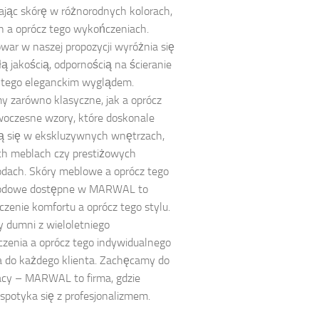
ając skórę w różnorodnych kolorach,
h a oprócz tego wykończeniach.
war w naszej propozycji wyróżnia się
ą jakością, odpornością na ścieranie
 tego eleganckim wyglądem.
y zarówno klasyczne, jak a oprócz
oczesne wzory, które doskonale
ą się w ekskluzywnych wnętrzach,
ch meblach czy prestiżowych
dach. Skóry meblowe a oprócz tego
odowe dostępne w MARWAL to
czenie komfortu a oprócz tego stylu.
 dumni z wieloletniego
zenia a oprócz tego indywidualnego
a do każdego klienta. Zachęcamy do
acy – MARWAL to firma, gdzie
 spotyka się z profesjonalizmem.