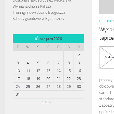
Doskonałej jakości odzież wędkarska
Wymiana okien z Kalisza
Treningi indywidualne Bydgoszcz
Schody granitowe w Bydgoszczy
USŁUGI
Wysoki
tapic
sierpień 2026
P
W
Ś
C
P
S
N
1
2
3
4
5
6
7
8
9
10
11
12
13
14
15
16
17
18
19
20
21
22
23
propozyc
obiciowe
24
25
26
27
28
29
30
samochod
31
standard
« maj
Zaopatru
oprócz t