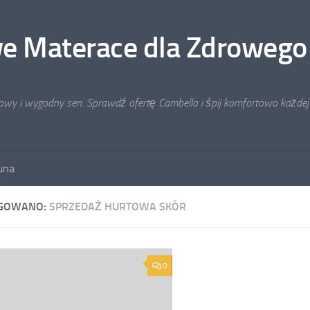
e Materace dla Zdrowego
rowy i wygodny sen. Sprawdź ofertę Cambella i śpij komfortowo każdej
auna
GOWANO:
SPRZEDAŻ HURTOWA SKÓR
0