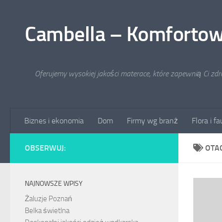
Przejdź do treści
Cambella – Komfortow
Oferujemy wysokiej jakości materace, które zapewnią Ci zd
Biznes i ekonomia
Dom
Firmy wg branż
Flora i f
OBSERWUJ:
OTA
NAJNOWSZE WPISY
Żaluzje Poznań
Belka świetlna