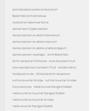
automatyzacja procesów produkcyjnych
Beskid Niski domki letniskowe
czyszczenie maszynowe Gdynia
davines heart of glass szampon
davines szampon do włosów farbowanych
davines szampon do włosów kręconych
davines szampon do włosów przetłuszczających
davines szampon nawilżający
domki Beskid Niski
domki nad jeziorem Klimkówka
drzwi drewniane Toruń
drzwi wewnętrzne z montażem Toruń
herbata matcha
herbata pai mu dan
Klimkówka domki nad jeziorem
kuchnia na wymiar Wrocław
kuchnie na wymiar Wrocław
linie produkcyjne
meble biurowe Starogard Gdański
meble kuchenne na wymiar Starogard Gdański
meble kuchenne na wymiar Wrocław
meble na wymiar Starogard Gdański