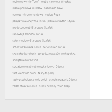
meble na wymiar Toruń
meble na wymiar Wrocław
meble pokojowe Wrocław
nasiona do siewu
nawozy mikroelementowe
noclegi Ropa
parapety wewnętrzne Toruń
pranie wykładzin Gdynia
producent mebli Starogard Gdański
renowacja schodów Toruń
salon meblowy Starogard Gdański
schody drewniane Toruń
serwis okien Toruń
skup płodów rolnych
sprzedaż nawozów wielkopolska
sprzątanie biur Gdynia
sprzątanie wspólnot mieszkaniowych Gdynia
test wiedzy do policji
testy do policji
testy psychologiczne do policji
usługi sprzątania Gdynia
zakład stolarski Toruń
środki ochrony roślin sklep