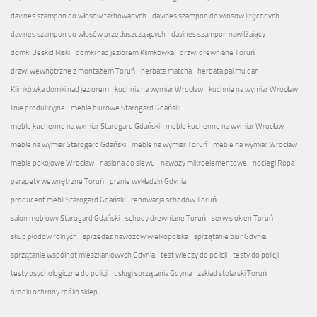
davines szampon do włosów farbowanych
davines szampon do włosów kręconych
davines szampon do włosów przetłuszczających
davines szampon nawilżający
domki Beskid Niski
domki nad jeziorem Klimkówka
drzwi drewniane Toruń
drzwi wewnętrzne z montażem Toruń
herbata matcha
herbata pai mu dan
Klimkówka domki nad jeziorem
kuchnia na wymiar Wrocław
kuchnie na wymiar Wrocław
linie produkcyjne
meble biurowe Starogard Gdański
meble kuchenne na wymiar Starogard Gdański
meble kuchenne na wymiar Wrocław
meble na wymiar Starogard Gdański
meble na wymiar Toruń
meble na wymiar Wrocław
meble pokojowe Wrocław
nasiona do siewu
nawozy mikroelementowe
noclegi Ropa
parapety wewnętrzne Toruń
pranie wykładzin Gdynia
producent mebli Starogard Gdański
renowacja schodów Toruń
salon meblowy Starogard Gdański
schody drewniane Toruń
serwis okien Toruń
skup płodów rolnych
sprzedaż nawozów wielkopolska
sprzątanie biur Gdynia
sprzątanie wspólnot mieszkaniowych Gdynia
test wiedzy do policji
testy do policji
testy psychologiczne do policji
usługi sprzątania Gdynia
zakład stolarski Toruń
środki ochrony roślin sklep