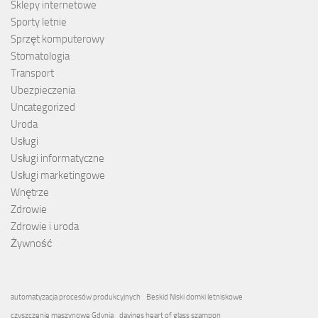
Sklepy internetowe
Sporty letnie
Sprzęt komputerowy
Stomatologia
Transport
Ubezpieczenia
Uncategorized
Uroda
Usługi
Usługi informatyczne
Usługi marketingowe
Wnętrze
Zdrowie
Zdrowie i uroda
Żywność
automatyzacja procesów produkcyjnych
Beskid Niski domki letniskowe
czyszczenie maszynowe Gdynia
davines heart of glass szampon