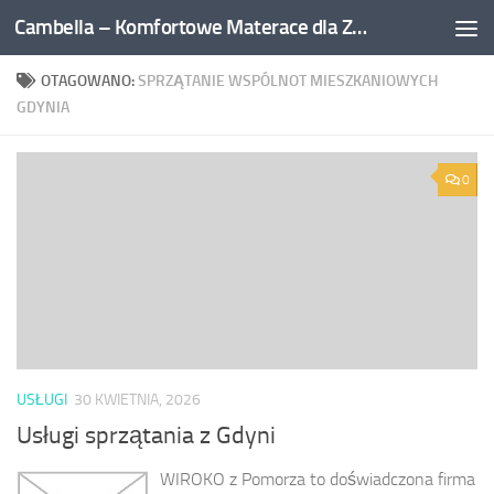
Cambella – Komfortowe Materace dla Zdrowego Snu
Przejdź do treści
OTAGOWANO:
SPRZĄTANIE WSPÓLNOT MIESZKANIOWYCH
GDYNIA
0
USŁUGI
30 KWIETNIA, 2026
Usługi sprzątania z Gdyni
WIROKO z Pomorza to doświadczona firma