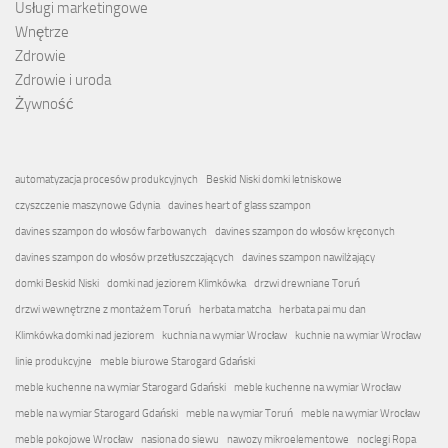
Usługi marketingowe
Wnętrze
Zdrowie
Zdrowie i uroda
Żywność
automatyzacja procesów produkcyjnych
Beskid Niski domki letniskowe
czyszczenie maszynowe Gdynia
davines heart of glass szampon
davines szampon do włosów farbowanych
davines szampon do włosów kręconych
davines szampon do włosów przetłuszczających
davines szampon nawilżający
domki Beskid Niski
domki nad jeziorem Klimkówka
drzwi drewniane Toruń
drzwi wewnętrzne z montażem Toruń
herbata matcha
herbata pai mu dan
Klimkówka domki nad jeziorem
kuchnia na wymiar Wrocław
kuchnie na wymiar Wrocław
linie produkcyjne
meble biurowe Starogard Gdański
meble kuchenne na wymiar Starogard Gdański
meble kuchenne na wymiar Wrocław
meble na wymiar Starogard Gdański
meble na wymiar Toruń
meble na wymiar Wrocław
meble pokojowe Wrocław
nasiona do siewu
nawozy mikroelementowe
noclegi Ropa