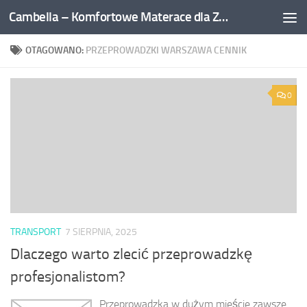
Cambella – Komfortowe Materace dla Zdrowego Snu
Przejdź do treści
OTAGOWANO:
PRZEPROWADZKI WARSZAWA CENNIK
0
TRANSPORT
7 SIERPNIA, 2025
Dlaczego warto zlecić przeprowadzkę
profesjonalistom?
Przeprowadzka w dużym mieście zawsze