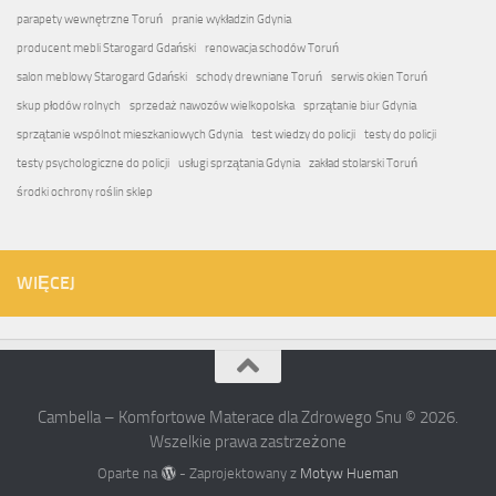
parapety wewnętrzne Toruń
pranie wykładzin Gdynia
producent mebli Starogard Gdański
renowacja schodów Toruń
salon meblowy Starogard Gdański
schody drewniane Toruń
serwis okien Toruń
skup płodów rolnych
sprzedaż nawozów wielkopolska
sprzątanie biur Gdynia
sprzątanie wspólnot mieszkaniowych Gdynia
test wiedzy do policji
testy do policji
testy psychologiczne do policji
usługi sprzątania Gdynia
zakład stolarski Toruń
środki ochrony roślin sklep
WIĘCEJ
Cambella – Komfortowe Materace dla Zdrowego Snu © 2026.
Wszelkie prawa zastrzeżone
Oparte na
- Zaprojektowany z
Motyw Hueman