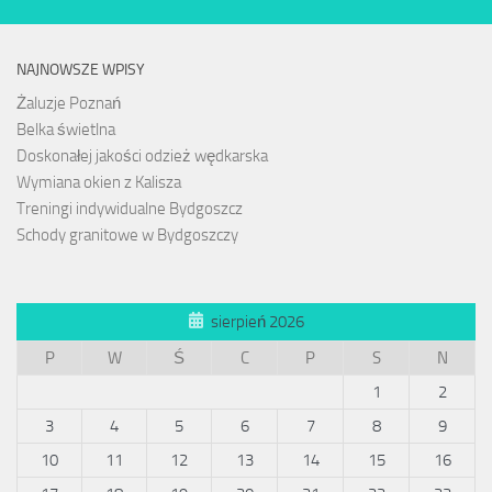
NAJNOWSZE WPISY
Żaluzje Poznań
Belka świetlna
Doskonałej jakości odzież wędkarska
Wymiana okien z Kalisza
Treningi indywidualne Bydgoszcz
Schody granitowe w Bydgoszczy
sierpień 2026
P
W
Ś
C
P
S
N
1
2
3
4
5
6
7
8
9
10
11
12
13
14
15
16