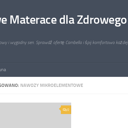
e Materace dla Zdrowego
rowy i wygodny sen. Sprawdź ofertę Cambella i śpij komfortowo każdej
auna
GOWANO:
NAWOZY MIKROELEMENTOWE
0