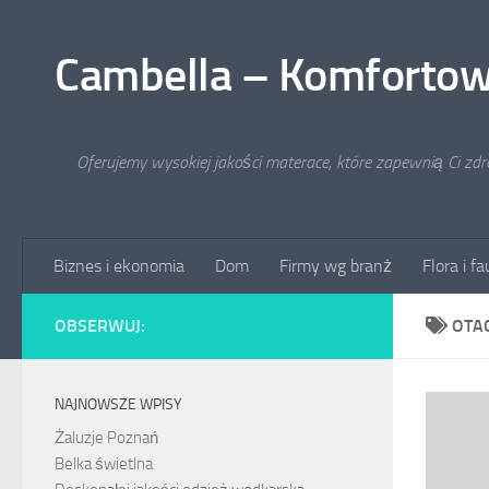
Przejdź do treści
Cambella – Komfortow
Oferujemy wysokiej jakości materace, które zapewnią Ci zd
Biznes i ekonomia
Dom
Firmy wg branż
Flora i f
OBSERWUJ:
OTA
NAJNOWSZE WPISY
Żaluzje Poznań
Belka świetlna