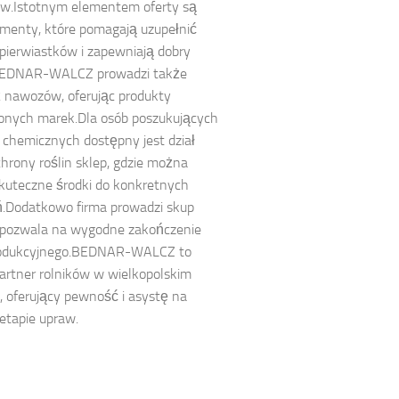
w.Istotnym elementem oferty są
menty, które pomagają uzupełnić
 pierwiastków i zapewniają dobry
BEDNAR-WALCZ prowadzi także
 nawozów, oferując produkty
onych marek.Dla osób poszukujących
chemicznych dostępny jest dział
chrony roślin sklep, gdzie można
kuteczne środki do konkretnych
ń.Dodatkowo firma prowadzi skup
o pozwala na wygodne zakończenie
rodukcyjnego.BEDNAR-WALCZ to
rtner rolników w wielkopolskim
, oferujący pewność i asystę na
etapie upraw.