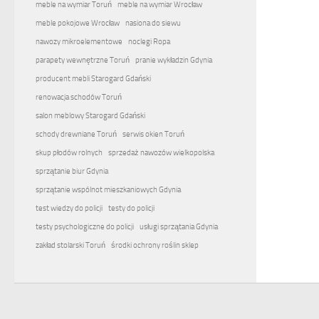
meble na wymiar Toruń
meble na wymiar Wrocław
meble pokojowe Wrocław
nasiona do siewu
nawozy mikroelementowe
noclegi Ropa
parapety wewnętrzne Toruń
pranie wykładzin Gdynia
producent mebli Starogard Gdański
renowacja schodów Toruń
salon meblowy Starogard Gdański
schody drewniane Toruń
serwis okien Toruń
skup płodów rolnych
sprzedaż nawozów wielkopolska
sprzątanie biur Gdynia
sprzątanie wspólnot mieszkaniowych Gdynia
test wiedzy do policji
testy do policji
testy psychologiczne do policji
usługi sprzątania Gdynia
zakład stolarski Toruń
środki ochrony roślin sklep