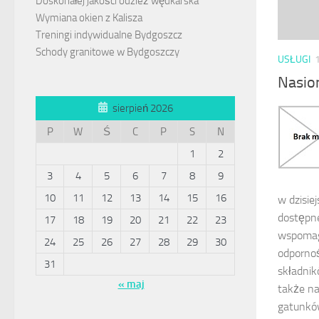
Doskonałej jakości odzież wędkarska
Wymiana okien z Kalisza
Treningi indywidualne Bydgoszcz
Schody granitowe w Bydgoszczy
USŁUGI
Nasio
sierpień 2026
P
W
Ś
C
P
S
N
1
2
3
4
5
6
7
8
9
10
11
12
13
14
15
16
w dzisie
dostępne
17
18
19
20
21
22
23
wspomaga
24
25
26
27
28
29
30
odporno
31
składnik
« maj
także n
gatunkó