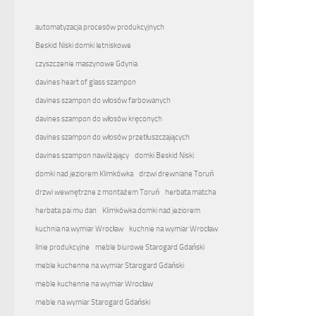
automatyzacja procesów produkcyjnych
Beskid Niski domki letniskowe
czyszczenie maszynowe Gdynia
davines heart of glass szampon
davines szampon do włosów farbowanych
davines szampon do włosów kręconych
davines szampon do włosów przetłuszczających
davines szampon nawilżający
domki Beskid Niski
domki nad jeziorem Klimkówka
drzwi drewniane Toruń
drzwi wewnętrzne z montażem Toruń
herbata matcha
herbata pai mu dan
Klimkówka domki nad jeziorem
kuchnia na wymiar Wrocław
kuchnie na wymiar Wrocław
linie produkcyjne
meble biurowe Starogard Gdański
meble kuchenne na wymiar Starogard Gdański
meble kuchenne na wymiar Wrocław
meble na wymiar Starogard Gdański