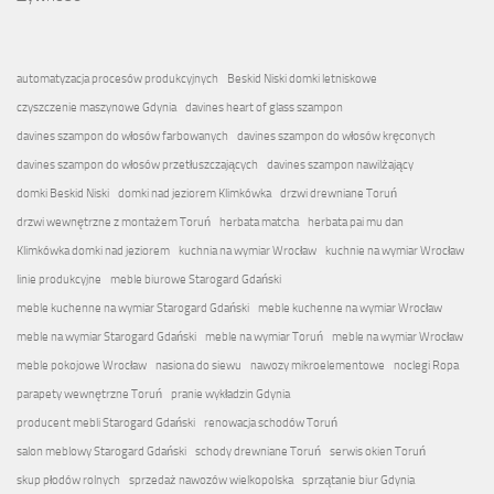
automatyzacja procesów produkcyjnych
Beskid Niski domki letniskowe
czyszczenie maszynowe Gdynia
davines heart of glass szampon
davines szampon do włosów farbowanych
davines szampon do włosów kręconych
davines szampon do włosów przetłuszczających
davines szampon nawilżający
domki Beskid Niski
domki nad jeziorem Klimkówka
drzwi drewniane Toruń
drzwi wewnętrzne z montażem Toruń
herbata matcha
herbata pai mu dan
Klimkówka domki nad jeziorem
kuchnia na wymiar Wrocław
kuchnie na wymiar Wrocław
linie produkcyjne
meble biurowe Starogard Gdański
meble kuchenne na wymiar Starogard Gdański
meble kuchenne na wymiar Wrocław
meble na wymiar Starogard Gdański
meble na wymiar Toruń
meble na wymiar Wrocław
meble pokojowe Wrocław
nasiona do siewu
nawozy mikroelementowe
noclegi Ropa
parapety wewnętrzne Toruń
pranie wykładzin Gdynia
producent mebli Starogard Gdański
renowacja schodów Toruń
salon meblowy Starogard Gdański
schody drewniane Toruń
serwis okien Toruń
skup płodów rolnych
sprzedaż nawozów wielkopolska
sprzątanie biur Gdynia