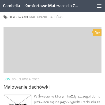
Cambella – Komfortowe Materace dla Zdrowego Snu
Przejdź do treści
OTAGOWANO:
MALOWANIE DACHÓWKI
0
DOM
30 CZERWCA, 2025
Malowanie dachówki
W świecie, w którym każdy szczegół domu
przekłada się na jego wygodę i rachunki za