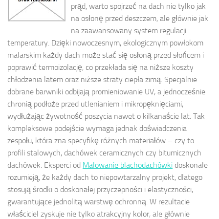
prąd, warto spojrzeć na dach nie tylko jak
na osłonę przed deszczem, ale głównie jak
na zaawansowany system regulacji
temperatury. Dzięki nowoczesnym, ekologicznym powłokom
malarskim każdy dach może stać się osłoną przed słońcem i
poprawić termoizolację, co przekłada się na niższe koszty
chłodzenia latem oraz niższe straty ciepła zimą. Specjalnie
dobrane barwniki odbijają promieniowanie UV, a jednocześnie
chronią podłoże przed utlenianiem i mikropęknięciami,
wydłużając żywotność poszycia nawet o kilkanaście lat. Tak
kompleksowe podejście wymaga jednak doświadczenia
zespołu, która zna specyfikę różnych materiałów – czy to
profili stalowych, dachówek ceramicznych czy bitumicznych
dachówek. Eksperci od
Malowanie blachodachówki
doskonale
rozumieją, że każdy dach to niepowtarzalny projekt, dlatego
stosują środki o doskonałej przyczepności i elastyczności,
gwarantujące jednolitą warstwę ochronną. W rezultacie
właściciel zyskuje nie tylko atrakcyjny kolor, ale głównie