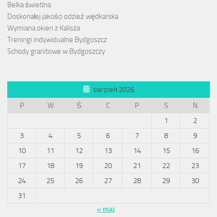
Belka świetlna
Doskonałej jakości odzież wędkarska
Wymiana okien z Kalisza
Treningi indywidualne Bydgoszcz
Schody granitowe w Bydgoszczy
sierpień 2026
P
W
Ś
C
P
S
N
1
2
3
4
5
6
7
8
9
10
11
12
13
14
15
16
17
18
19
20
21
22
23
24
25
26
27
28
29
30
31
« maj