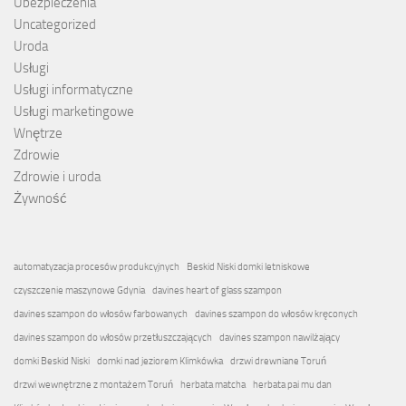
Ubezpieczenia
Uncategorized
Uroda
Usługi
Usługi informatyczne
Usługi marketingowe
Wnętrze
Zdrowie
Zdrowie i uroda
Żywność
automatyzacja procesów produkcyjnych
Beskid Niski domki letniskowe
czyszczenie maszynowe Gdynia
davines heart of glass szampon
davines szampon do włosów farbowanych
davines szampon do włosów kręconych
davines szampon do włosów przetłuszczających
davines szampon nawilżający
domki Beskid Niski
domki nad jeziorem Klimkówka
drzwi drewniane Toruń
drzwi wewnętrzne z montażem Toruń
herbata matcha
herbata pai mu dan