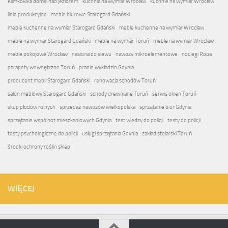
Klimkówka domki nad jeziorem
kuchnia na wymiar Wrocław
kuchnie na wymiar Wrocław
linie produkcyjne
meble biurowe Starogard Gdański
meble kuchenne na wymiar Starogard Gdański
meble kuchenne na wymiar Wrocław
meble na wymiar Starogard Gdański
meble na wymiar Toruń
meble na wymiar Wrocław
meble pokojowe Wrocław
nasiona do siewu
nawozy mikroelementowe
noclegi Ropa
parapety wewnętrzne Toruń
pranie wykładzin Gdynia
producent mebli Starogard Gdański
renowacja schodów Toruń
salon meblowy Starogard Gdański
schody drewniane Toruń
serwis okien Toruń
skup płodów rolnych
sprzedaż nawozów wielkopolska
sprzątanie biur Gdynia
sprzątanie wspólnot mieszkaniowych Gdynia
test wiedzy do policji
testy do policji
testy psychologiczne do policji
usługi sprzątania Gdynia
zakład stolarski Toruń
środki ochrony roślin sklep
WIĘCEJ