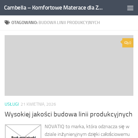
Cambella – Komfortowe Materace dla Zdrowego Snu
Przejdź do treści
OTAGOWANO:
BUDOWA LINII PRODUKCYJNYCH
0
USŁUGI
21 KWIETNIA, 2026
Wysokiej jakości budowa linii produkcyjnych
NOVATIQ to marka, która odznacza się w
dziale inżynieryjnym dzięki całościowemu