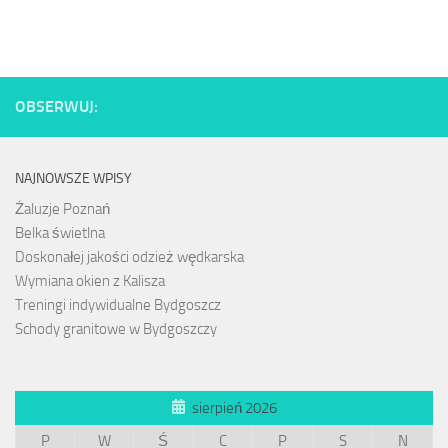
OBSERWUJ:
NAJNOWSZE WPISY
Żaluzje Poznań
Belka świetlna
Doskonałej jakości odzież wędkarska
Wymiana okien z Kalisza
Treningi indywidualne Bydgoszcz
Schody granitowe w Bydgoszczy
sierpień 2026
P
W
Ś
C
P
S
N